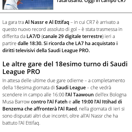
Tatarusanu. Oggi in campo CR7
La gara tra
Al Nassr e Al Ettifaq
– in cui CR7 è arrivato a
questo nuovo record assoluto di gol – è stata trasmessa in
differita da
LA7/D
(
canale 29 digitale terrestre
) ieri a
partire
dalle 18:30. Si ricorda che LA7 ha acquistato i
diritti televisivi della Saudi League PRO.
Le altre gare del 18esimo turno di Saudi
League PRO
In attesa delle ultime due gare odierne – a completamento
della 18esima giornata di
Saudi League
– che vedrà
scendere in campo alle 16:00
l’Al Taawoun
dell’ex Bologna
Musa Barrow
contro l’Al Fateh
e
alle 19:00 l’Al Ittihad di
Benzema che affronterà l’Al Raed
, nella giornata di ieri si
sono disputati altri due incontri, oltre all’Al Nassr che ha
battuto l’Al Ettifaq.