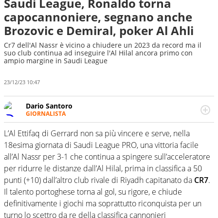
Saudi League, Ronaldo torna
capocannoniere, segnano anche
Brozovic e Demiral, poker Al Ahli
Cr7 dell'Al Nassr è vicino a chiudere un 2023 da record ma il
suo club continua ad inseguire l'Al Hilal ancora primo con
ampio margine in Saudi League
23/12/23 10:47
Dario Santoro
GIORNALISTA
Scrive, commenta, racconta lo sport in tutte le
sfaccettature. Tocca l'apice quando ha modo di
L’Al Ettifaq di Gerrard non sa più vincere e serve, nella
concentrarsi sulle interviste ai grandi protagonisti
18esima giornata di Saudi League PRO, una vittoria facile
all’Al Nassr per 3-1 che continua a spingere sull’acceleratore
per ridurre le distanze dall’Al Hilal, prima in classifica a 50
punti (+10) dall’altro club rivale di Riyadh capitanato da
CR7
.
Il talento portoghese torna al gol, su rigore, e chiude
definitivamente i giochi ma soprattutto riconquista per un
turno lo scettro da re della classifica cannonieri