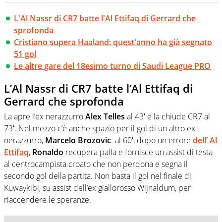
L'Al Nassr di CR7 batte l'Al Ettifaq di Gerrard che
sprofonda
Cristiano supera Haaland: quest'anno ha già segnato
51 gol
Le altre gare del 18esimo turno di Saudi League PRO
L’Al Nassr di CR7 batte l’Al Ettifaq di
Gerrard che sprofonda
La apre l’ex nerazzurro
Alex Telles
al 43′ e la chiude CR7 al
73′. Nel mezzo c’è anche spazio per il gol di un altro ex
nerazzurro,
Marcelo Brozovic
: al 60′, dopo un errore
dell’ Al
Ettifaq
,
Ronaldo
recupera palla e fornisce un assist di testa
al centrocampista croato che non perdona e segna il
secondo gol della partita. Non basta il gol nel finale di
Kuwaykibi, su assist dell’ex giallorosso Wijnaldum, per
riaccendere le speranze.