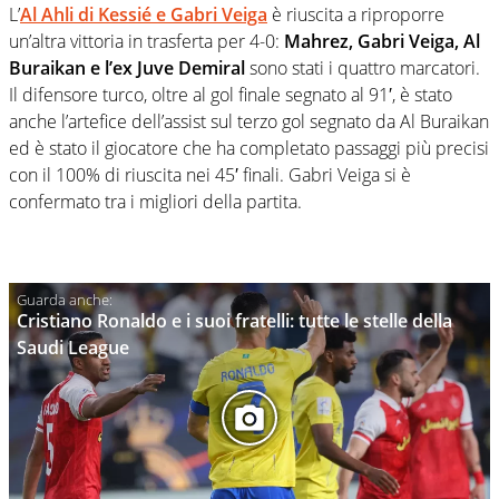
L’
Al Ahli di Kessié e Gabri Veiga
è riuscita a riproporre
un’altra vittoria in trasferta per 4-0:
Mahrez, Gabri Veiga, Al
Buraikan e l’ex Juve Demiral
sono stati i quattro marcatori.
Il difensore turco, oltre al gol finale segnato al 91′, è stato
anche l’artefice dell’assist sul terzo gol segnato da Al Buraikan
ed è stato il giocatore che ha completato passaggi più precisi
con il 100% di riuscita nei 45′ finali. Gabri Veiga si è
confermato tra i migliori della partita.
Cristiano Ronaldo e i suoi fratelli: tutte le stelle della
Saudi League