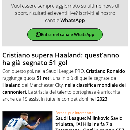
Vuoi essere sempre aggiornato su ultime news di
sport, risultati ed eventi live? Iscriviti al nostro
canale
WhatsApp
Entra nel canale WhatsApp
Cristiano supera Haaland: quest’anno
ha già segnato 51 gol
Con questo gol, nella Saudi League PRO,
Cristiano Ronaldo
raggiunge quota
51 reti,
una in più di quelle segnate da
Haaland
del Manchester City,
nella classifica mondiale dei
cannonieri.
La striscia del talento portoghese è arricchita
anche da 15 assist in tutte le competizioni nel
2023
.
Forse ti può interessare
Saudi League: Milinkovic Savic
tripletta, l’Al Hilal ne fa 7 a