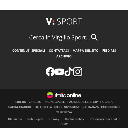
Cerca in Virgilio Sport...
CONTENUTI SPECIALI
CONTATTACI
MAPPA DEL SITO
FEED RSS
ARCHIVIO
LIBERO
VIRGILIO
PAGINEGIALLE
PAGINEGIALLE SHOP
PGCASA
PAGINEBIANCHE
TUTTOCITTÀ
DILEI
SIVIAGGIA
QUIFINANZA
BUONISSIMO
SUPEREVA
Chi siamo
Note Legali
Privacy
Cookie Policy
Preferenze sui cookie
Aiuto