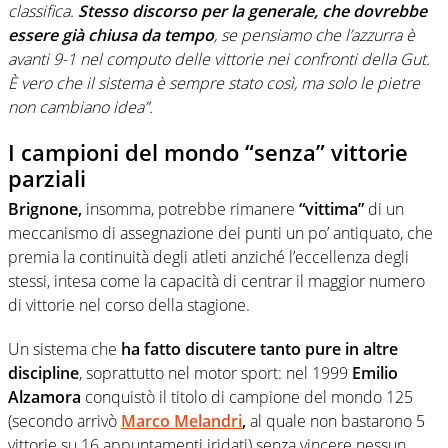
classifica.
Stesso discorso per la generale, che dovrebbe
essere già chiusa da tempo
, se pensiamo che l’azzurra è
avanti 9-1 nel computo delle vittorie nei confronti della Gut.
È vero che il sistema è sempre stato così, ma solo le pietre
non cambiano idea”.
I campioni del mondo “senza” vittorie
parziali
Brignone,
insomma, potrebbe rimanere
“vittima”
di un
meccanismo di assegnazione dei punti un po’ antiquato, che
premia la continuità degli atleti anziché l’eccellenza degli
stessi, intesa come la capacità di centrar il maggior numero
di vittorie nel corso della stagione.
Un sistema che
ha fatto discutere tanto pure in altre
discipline
, soprattutto nel motor sport: nel 1999
Emilio
Alzamora
conquistò il titolo di campione del mondo 125
(secondo arrivò
Marco Melandri
,
al quale non bastarono 5
vittorie su 16 appuntamenti iridati) senza vincere nessun