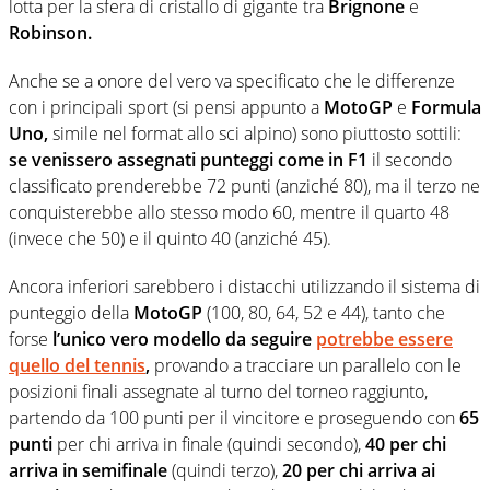
lotta per la sfera di cristallo di gigante tra
Brignone
e
Robinson.
Anche se a onore del vero va specificato che le differenze
con i principali sport (si pensi appunto a
MotoGP
e
Formula
Uno,
simile nel format allo sci alpino) sono piuttosto sottili:
se venissero assegnati punteggi come in F1
il secondo
classificato prenderebbe 72 punti (anziché 80), ma il terzo ne
conquisterebbe allo stesso modo 60, mentre il quarto 48
(invece che 50) e il quinto 40 (anziché 45).
Ancora inferiori sarebbero i distacchi utilizzando il sistema di
punteggio della
MotoGP
(100, 80, 64, 52 e 44), tanto che
forse
l’unico vero modello da seguire
potrebbe essere
quello del tennis
,
provando a tracciare un parallelo con le
posizioni finali assegnate al turno del torneo raggiunto,
partendo da 100 punti per il vincitore e proseguendo con
65
punti
per chi arriva in finale (quindi secondo),
40 per chi
arriva in semifinale
(quindi terzo),
20 per chi arriva ai