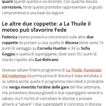
quarti
(quindi quinto) e via dicendo. Con qualche dovuta
correzione,
forse questo potrebbe rappresentare un giusto
compromesso e una base da seguire.
Le altre due coppette: a La Thuile il
meteo può sfavorire Fede
Federica
intanto proverà a concentrarsi sulle altre
due
coppette
da portare a casa, quella di
discesa
(dove vanta 16
punti di vantaggio su
Cornelia Huetter
e 34 su
Sofia
Goggia
) e quella di supergigante, dove sono 55 i punti di
ritardo rispetto alla
Gut-Behrami.
Dovesse saltare l’intero programma di
La Thuile, funestato
dal maltempo
(la prima prova di discesa è stata annullata, e
se salterà anche quella in programma mercoledì è probabile
che
venga invertito l’ordine delle gare
del fine settimane,
che prevedono discesa giovedì e due supergiganti venerdì e
sabato, ma il rischio di cancellare le discese e provare
almeno a “salvare” i due supergiganti è concreto), in discesa