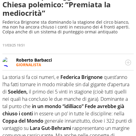
Chiesa polemico: “Premiata la
mediocrità”
Federica Brignone sta dominando la stagione del circo bianco,
ma non ha ancora chiuso i conti in nessuno dei 4 fronti aperti.
Colpa anche di un sistema di punteggio ormai antiquato
11/03/25 19:51
Roberto Barbacci
GIORNALISTA
Giornalista (pubblicista) sportivo a tutto campo, è il
tuttologo di Virgilio Sport. Provate a chiedergli di boxe, di
La storia si fa coi numeri, e
Federica Brignone
quest’anno
scherma, di volley o di curling: ve ne farà innamorare
l’ha fatti tornare in modo mirabile sin dal gigante d’apertura
di
Soelden,
il primo dei 5 vinti in stagione (cioè tutti quelli
nei quali ha concluso le due manche di gara). Dominante a
tal punto che
in un mondo “idilliaco” Fede avrebbe già
chiuso i conti
in essere un po’ in tutte le discipline: nella
Coppa del Mondo
generale innanzitutto, dove i 322 punti di
vantaggio su
Lara Gut-Behrami
rappresentano un margine
comunque rassicurante. Ma anche nelle coppette di