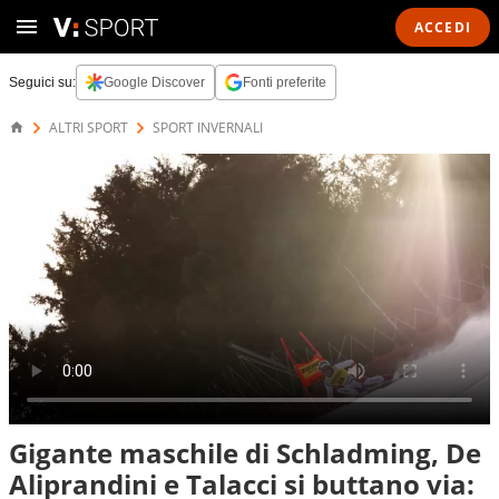
ACCEDI
Seguici su:
Google Discover
Fonti preferite
ALTRI SPORT
SPORT INVERNALI
Gigante maschile di Schladming, De
Aliprandini e Talacci si buttano via: