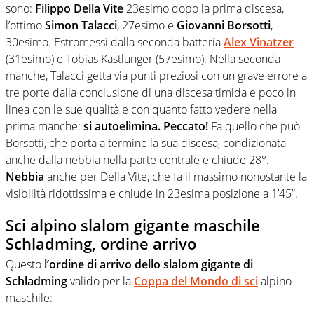
sono:
Filippo Della Vite
23esimo dopo la prima discesa,
l’ottimo
Simon
Talacci
, 27esimo e
Giovanni Borsotti
,
30esimo. Estromessi dalla seconda batteria
Alex Vinatzer
(31esimo) e Tobias Kastlunger (57esimo). Nella seconda
manche, Talacci getta via punti preziosi con un grave errore a
tre porte dalla conclusione di una discesa timida e poco in
linea con le sue qualità e con quanto fatto vedere nella
prima manche:
si autoelimina. Peccato!
Fa quello che può
Borsotti, che porta a termine la sua discesa, condizionata
anche dalla nebbia nella parte centrale e chiude 28°.
Nebbia
anche per Della Vite, che fa il massimo nonostante la
visibilità ridottissima e chiude in 23esima posizione a 1’45”.
Sci alpino slalom gigante maschile
Schladming, ordine arrivo
Questo
l’ordine di arrivo dello slalom gigante di
Schladming
valido per la
Coppa del Mondo di sci
alpino
maschile: