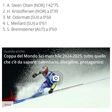
A. Steen Olsen (NOR) 1’42”75
H. Kristoffersen (NOR) a 0”39
M. Odermatt (SUI) a 0”60
L. Meillard (SUI) a 0”61
S. Brennsteiner (AUT) a 0”69
Coppa del Mondo Sci maschile 2024-2025, tutto quello
che c’è da sapere: calendario, discipline, protagonisti
Ansa