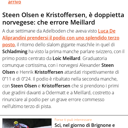
arrivo
Steen Olsen e Kristoffersen, è doppietta
norvegese: che errore Meillard
A due settimane da Adelboden che aveva visto
Luca De
Aliprandini prendersi il podio con uno splendido terzo
posto
, il ritorno dello slalom gigante maschile in quel di
Schladming
ha visto la prima manche parlare svizzero, con il
primo posto centrato da
Loic Meillard
. Graduatoria
comunque cortissima, con i norvegesi Alexander
Steen
Olsen
e Henrik
Kristoffersen
attardati rispettivamente di
0”11 e di 0”24. Il podio è ribaltato nella seconda manche,
con
Steen Olsen
e
Kristoffersen
che si prendono i primi
due gradini davanti a Odermatt e a Meillard, costretto a
rinunciare al podio per un grave errore commesso
nell’ultimo terzo di pista.
Forse ti può interessare
Sci, nel giorno di Brignone e