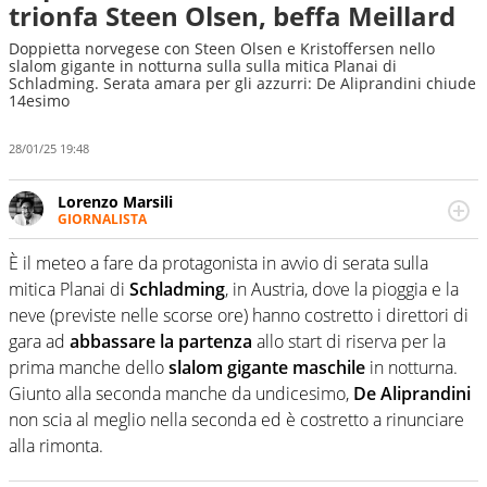
trionfa Steen Olsen, beffa Meillard
Doppietta norvegese con Steen Olsen e Kristoffersen nello
slalom gigante in notturna sulla sulla mitica Planai di
Schladming. Serata amara per gli azzurri: De Aliprandini chiude
14esimo
28/01/25 19:48
Lorenzo Marsili
GIORNALISTA
Giornalista pubblicista, redattore, divulgatore. E' una
delle anime video del sito: racconta in immagini un
È il meteo a fare da protagonista in avvio di serata sulla
evento e lo fa come pochi altri
mitica Planai di
Schladming
, in Austria, dove la pioggia e la
neve (previste nelle scorse ore) hanno costretto i direttori di
gara ad
abbassare la partenza
allo start di riserva per la
prima manche dello
slalom gigante maschile
in notturna.
Giunto alla seconda manche da undicesimo,
De Aliprandini
non scia al meglio nella seconda ed è costretto a rinunciare
alla rimonta.