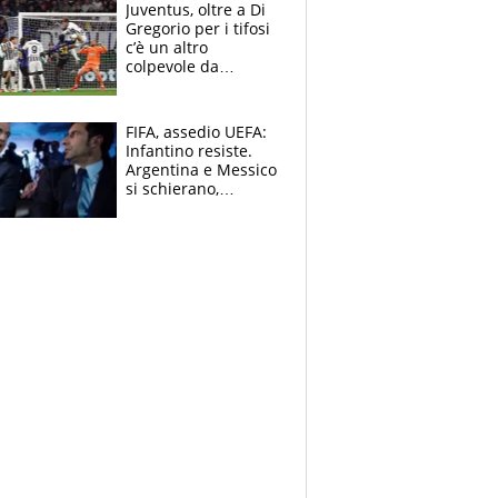
Bezzecchi alle spalle
Juventus, oltre a Di
Gregorio per i tifosi
c’è un altro
colpevole da
mandar via
FIFA, assedio UEFA:
Infantino resiste.
Argentina e Messico
si schierano,
CONCACAF spaccata