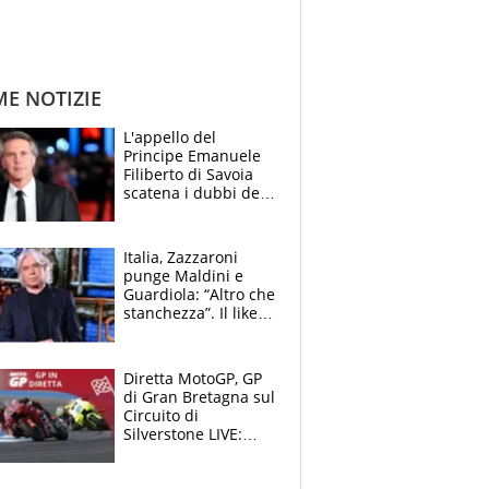
ME NOTIZIE
L'appello del
Principe Emanuele
Filiberto di Savoia
scatena i dubbi dei
tifosi: "E' una
trappola"
Italia, Zazzaroni
punge Maldini e
Guardiola: “Altro che
stanchezza”. Il like
di Mancini e le
polemiche sui social
Diretta MotoGP, GP
di Gran Bretagna sul
Circuito di
Silverstone LIVE:
Fernandez prova a
fare il vuoto,