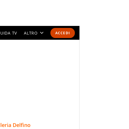
UIDA TV
ALTRO
ACCEDI
CALENDARI E CLASSIFICHE
ALTRI SPORT
MONDIALI 2026
OLIMPIADI
GOSSIP
LIFESTYLE
lleria Delfino