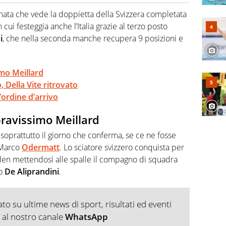
hanno segreti: basket, football, baseball e la capacità
ve altri non vedono granché
nata che vede la doppietta della Svizzera completata
n cui festeggia anche l’Italia grazie al terzo posto
i
, che nella seconda manche recupera 9 posizioni e
imo Meillard
, Della Vite ritrovato
’ordine d’arrivo
ravissimo Meillard
è soprattutto il giorno che conferma, se ce ne fosse
i Marco
Odermatt
. Lo sciatore svizzero conquista per
boden mettendosi alle spalle il compagno di squadra
ro
De Aliprandini
.
o su ultime news di sport, risultati ed eventi
ti al nostro canale
WhatsApp