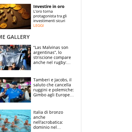
STORIE
Investire in oro
L’oro torna
SPECIALI
protagonista tra gli
investimenti sicuri
LEGGI
ESPERTI
ME GALLERY
CONTATTI
“Las Malvinas son
argentinas”, lo
striscione compare
anche nel rugby:
dopo Messi e
compagni ormai è
un caso
Tamberi e Jacobs, il
saluto che cancella
ruggini e polemiche:
Gimbo agli Europei
cerca un altro
miracolo
Italia di bronzo
anche
nell’acrobatica:
dominio nel