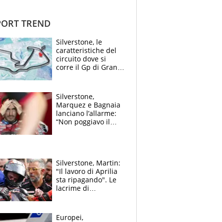
ORT TREND
Silverstone, le
caratteristiche del
circuito dove si
corre il Gp di Gran
Bretagna del
Motomondiale
Silverstone,
Marquez e Bagnaia
lanciano l’allarme:
“Non poggiavo il
ginocchio, dobbiamo
capire cosa è
successo”
Silverstone, Martin:
"Il lavoro di Aprilia
sta ripagando". Le
lacrime di
Bezzecchi: "Ho dato
tutto, spero di finire
la gara domani"
Europei,