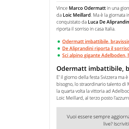
Per lui gli sport americani non 
innata di trovare la notizia do
Vince
Marco Odermatt
in una gior
da
Loic Meillard
. Ma è la giornata i
conquistato da
Luca De Aliprandin
riporta il sorriso in casa Italia.
Odermatt imbattibile, braviss
De Aliprandini riporta il sorriso
Sci alpino gigante Adelboden, l
Odermatt imbattibile, b
E’ il giorno della festa Svizzera ma 
bisogno, lo straordinario talento d
la quarta volta la vittoria ad Adel
Loic Meillard, al terzo posto l’azzur
Vuoi essere sempre aggiornat
live? Iscrivi