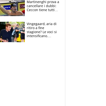
Martinenghi prova a
cancellare i dubbi:
Ceccon tiene tutti
col fiato sospeso.
Pellegrini punta su
Curtis
Vingegaard, aria di
ritiro a fine
stagione? Le voci si
intensificano.
Pogacar, niente
Sanremo nel 2027:
vuole la Roubaix