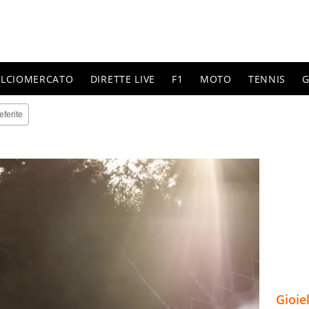
ALCIOMERCATO
DIRETTE LIVE
F1
MOTO
TENNIS
G
eferite
Gioie