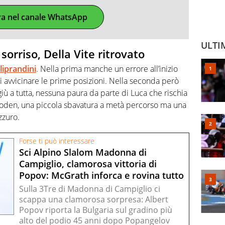
ra nel canale WhatsApp
ULTI
 sorriso, Della Vite ritrovato
liprandini
. Nella prima manche un errore all’inizio
 avvicinare le prime posizioni. Nella seconda però
iù a tutta, nessuna paura da parte di Luca che rischia
elboden, una piccola sbavatura a metà percorso ma una
zzuro.
Forse ti può interessare
Sci Alpino Slalom Madonna di
Campiglio, clamorosa vittoria di
Popov: McGrath inforca e rovina tutto
Sulla 3Tre di Madonna di Campiglio ci
scappa una clamorosa sorpresa: Albert
Popov riporta la Bulgaria sul gradino più
alto del podio 45 anni dopo Popangelov