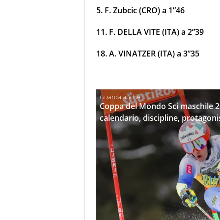
5. F. Zubcic (CRO) a 1”46
11. F. DELLA VITE
(ITA) a 2”39
18. A. VINATZER
(ITA) a 3”35
Coppa del Mondo Sci maschile 20
calendario, discipline, protagoni