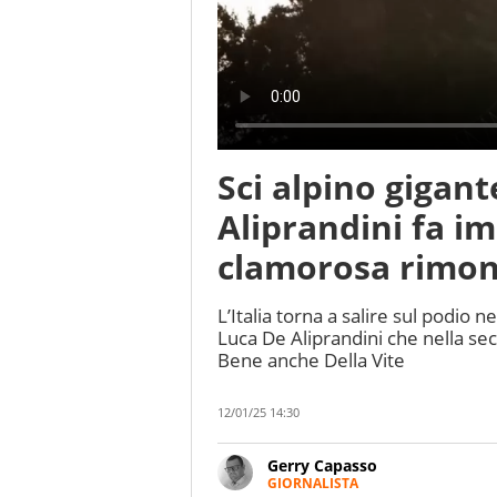
Sci alpino gigan
Aliprandini fa imp
clamorosa rimont
L’Italia torna a salire sul podio n
Luca De Aliprandini che nella s
Bene anche Della Vite
12/01/25 14:30
Gerry Capasso
GIORNALISTA