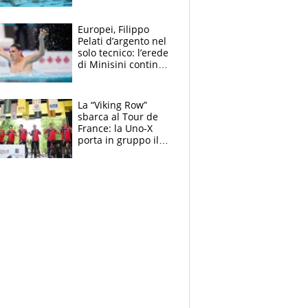
medagliere, ora
tocca a Ceccon, Curti
e compagni
Europei, Filippo
continuare
Pelati d’argento nel
solo tecnico: l’erede
di Minisini continua
a stupire, Los
Angeles è già nel
mirino
La “Viking Row”
sbarca al Tour de
France: la Uno-X
porta in gruppo il
rito della Norvegia
di Haaland e
compagni