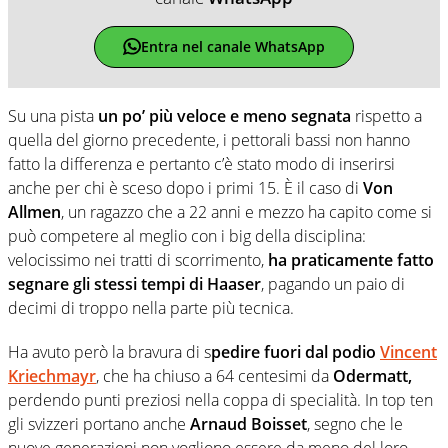
Entra nel canale WhatsApp
Su una pista
un po’ più veloce e meno segnata
rispetto a
quella del giorno precedente, i pettorali bassi non hanno
fatto la differenza e pertanto c’è stato modo di inserirsi
anche per chi è sceso dopo i primi 15. È il caso di
Von
Allmen
, un ragazzo che a 22 anni e mezzo ha capito come si
può competere al meglio con i big della disciplina:
velocissimo nei tratti di scorrimento,
ha praticamente fatto
segnare gli stessi tempi di Haaser
, pagando un paio di
decimi di troppo nella parte più tecnica.
Ha avuto però la bravura di s
pedire fuori dal podio
Vincent
Kriechmayr
, che ha chiuso a 64 centesimi da
Odermatt,
perdendo punti preziosi nella coppa di specialità. In top ten
gli svizzeri portano anche
Arnaud Boisset
, segno che le
nuove generazioni non vogliono essere da meno del loro