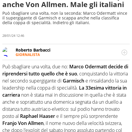
anche Von Allmen. Male gli italiani
Può sbagliare una volta, non la seconda: Marco Odermatt vince
il supergigante di Garmisch e scappa anche nella classifica
della coppa di specialità. Indietro gli italiani.
28/01/24 12:46
Roberto Barbacci
GIORNALISTA
Giornalista (pubblicista) sportivo a tutto campo, è il
tuttologo di Virgilio Sport. Provate a chiedergli di boxe, di
Può sbagliare una volta, due no:
Marco Odermatt decide di
scherma, di volley o di curling: ve ne farà innamorare
riprendersi tutto quello che è suo
, conquistando la vittoria
nel secondo supergigante di
Garmisch
e rinsaldando la sua
leadership nella coppa di specialità.
La 33esima vittoria in
carriera
non è stata mai in discussione in quella che è stata
anche e soprattutto una domenica segnata da un duello a
distanza tutto austriaco-elvetico: sul podio hanno trovato
posto al
Raphael Haaser
e il sempre più sorprendente
Franjo Von Allmen
, il nome nuovo della velocità svizzera,
che dopo l’exploit del sabato (nono assoluto partendo col