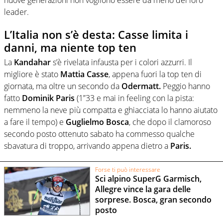
leader.
L’Italia non s’è desta: Casse limita i
danni, ma niente top ten
La
Kandahar
s’è rivelata infausta per i colori azzurri. Il
migliore è stato
Mattia Casse
, appena fuori la top ten di
giornata, ma oltre un secondo da
Odermatt.
Peggio hanno
fatto
Dominik Paris
(1”33 e mai in feeling con la pista:
nemmeno la neve più compatta e ghiacciata lo hanno aiutato
a fare il tempo) e
Guglielmo Bosca
, che dopo il clamoroso
secondo posto ottenuto sabato ha commesso qualche
sbavatura di troppo, arrivando appena dietro a
Paris.
Forse ti può interessare
Sci alpino SuperG Garmisch,
Allegre vince la gara delle
sorprese. Bosca, gran secondo
posto