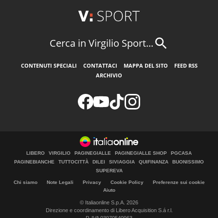
Cerca in Virgilio Sport...
CONTENUTI SPECIALI
CONTATTACI
MAPPA DEL SITO
FEED RSS
ARCHIVIO
LIBERO
VIRGILIO
PAGINEGIALLE
PAGINEGIALLE SHOP
PGCASA
PAGINEBIANCHE
TUTTOCITTÀ
DILEI
SIVIAGGIA
QUIFINANZA
BUONISSIMO
SUPEREVA
Chi siamo
Note Legali
Privacy
Cookie Policy
Preferenze sui cookie
Aiuto
© Italiaonline S.p.A. 2026
Direzione e coordinamento di Libero Acquisition S.á r.l.
P. IVA 03970540963