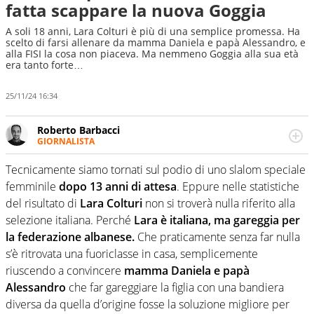
fatta scappare la nuova Goggia
A soli 18 anni, Lara Colturi è più di una semplice promessa. Ha
scelto di farsi allenare da mamma Daniela e papà Alessandro, e
alla FISI la cosa non piaceva. Ma nemmeno Goggia alla sua età
era tanto forte…
25/11/24 16:34
Roberto Barbacci
GIORNALISTA
Giornalista (pubblicista) sportivo a tutto campo, è il
tuttologo di Virgilio Sport. Provate a chiedergli di boxe, di
Tecnicamente siamo tornati sul podio di uno slalom speciale
scherma, di volley o di curling: ve ne farà innamorare
femminile
dopo 13 anni di attesa
. Eppure nelle statistiche
del risultato di
Lara Colturi
non si troverà nulla riferito alla
selezione italiana. Perché
Lara è italiana, ma gareggia per
la federazione albanese.
Che praticamente senza far nulla
s’è ritrovata una fuoriclasse in casa, semplicemente
riuscendo a convincere
mamma Daniela e papà
Alessandro
che far gareggiare la figlia con una bandiera
diversa da quella d’origine fosse la soluzione migliore per