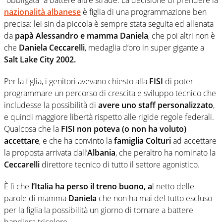
“obbligata” a battere altre strade. La decisione di prendere la
nazionalità albanese
è figlia di una programmazione ben
precisa: lei sin da piccola è sempre stata seguita ed allenata
da
papà Alessandro e mamma Daniela
, che poi altri non è
che
Daniela Ceccarelli
, medaglia d’oro in super gigante a
Salt Lake City 2002.
Per la figlia, i genitori avevano chiesto alla
FISI
di poter
programmare un percorso di crescita e sviluppo tecnico che
includesse la possibilità di
avere uno staff personalizzato
,
e quindi maggiore libertà rispetto alle rigide regole federali.
Qualcosa che la
FISI non poteva (o non ha voluto)
accettare
, e che ha convinto la
famiglia Colturi
ad accettare
la proposta arrivata dall’
Albania
, che peraltro ha nominato la
Ceccarelli
direttore tecnico di tutto il settore agonistico.
È lì che
l’Italia ha perso il treno buono, a
l netto delle
parole di mamma
Daniela
che non ha mai del tutto escluso
per la figlia la possibilità un giorno di tornare a battere