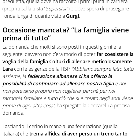
prediletta, quella dove ha raccolto i primi punti in carriera
(proprio sulla pista “
Superstar
”) e dove spera di proseguire
l’onda lunga di quanto visto a
Gurgl
.
Occasione mancata? “La famiglia viene
prima di tutto”
La domanda che molti si sono posti in questi giorni è la
seguente: davvero non c’era modo di poter
far
coesistere la
voglia della famiglia Colturi di allenare meticolosamente
Lara
con le esigenze della FISI?
“Abbiamo sempre fatto tutto
assieme, la
federazione albanese ci ha offerto la
possibilità di continuare ad allenare nostra figlia
e noi
non potevamo proprio non coglierla, perché per noi
l’armonia
familiare e tutto ciò che si è creato negli anni viene
prima di ogni altra cosa”
, ha spiegato la Ceccarelli a precisa
domanda.
Lasciando il cerino in mano a una federazione (quella
italiana) che
trema all’idea di aver perso un treno tanto