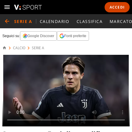
ACCEDI
SERIE A
CALENDARIO
CLASSIFICA
MARCATO
Seguici su:
Google Discover
Fonti preferite
CALCIO
SERIE A