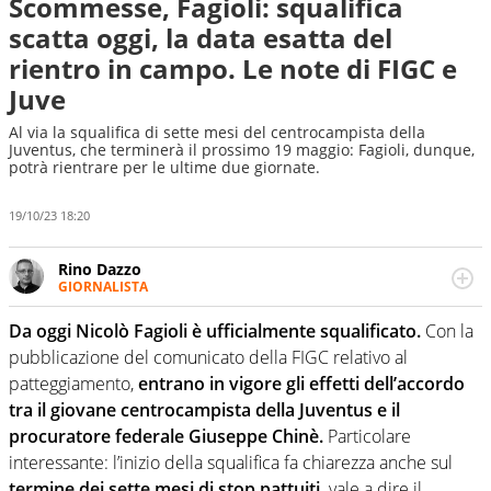
Scommesse, Fagioli: squalifica
scatta oggi, la data esatta del
rientro in campo. Le note di FIGC e
Juve
Al via la squalifica di sette mesi del centrocampista della
Juventus, che terminerà il prossimo 19 maggio: Fagioli, dunque,
potrà rientrare per le ultime due giornate.
19/10/23 18:20
Rino Dazzo
GIORNALISTA
Se mai ci fosse modo di traslare il glossario del calcio in
una nicchia di esperti, lui ne farebbe parte. Non si perde
Da oggi Nicolò Fagioli è ufficialmente squalificato.
Con la
una svista arbitrale né gli umori social del mondo delle
pubblicazione del comunicato della FIGC relativo al
curve
patteggiamento,
entrano in vigore gli effetti dell’accordo
tra il giovane centrocampista della Juventus e il
procuratore federale Giuseppe Chinè.
Particolare
interessante: l’inizio della squalifica fa chiarezza anche sul
termine dei sette mesi di stop pattuiti,
vale a dire il