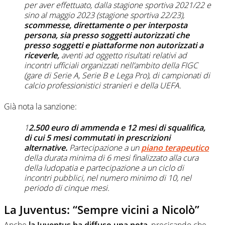
per aver effettuato, dalla stagione sportiva 2021/22 e
sino al maggio 2023 (stagione sportiva 22/23),
scommesse, direttamente o per interposta
persona, sia presso soggetti autorizzati che
presso soggetti e piattaforme non autorizzati a
riceverle,
aventi ad oggetto risultati relativi ad
incontri ufficiali organizzati nell’ambito della FIGC
(gare di Serie A, Serie B e Lega Pro), di campionati di
calcio professionistici stranieri e della UEFA.
Già nota la sanzione:
1
2.500 euro di ammenda e 12 mesi di squalifica,
di cui 5 mesi commutati in prescrizioni
alternative.
Partecipazione a un
piano terapeutico
della durata minima di 6 mesi finalizzato alla cura
della ludopatia e partecipazione a un ciclo di
incontri pubblici, nel numero minimo di 10, nel
periodo di cinque mesi.
La Juventus: “Sempre vicini a Nicolò”
Anche
la Juventus ha diffuso una nota
, precisando che