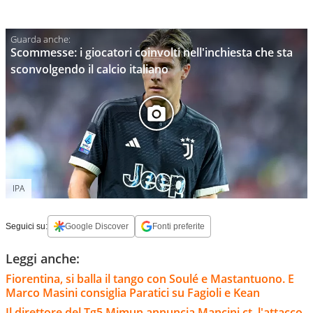
Scommesse: i giocatori coinvolti nell'inchiesta che sta
sconvolgendo il calcio italiano
IPA
Seguici su:
Google Discover
Fonti preferite
Leggi anche:
Fiorentina, si balla il tango con Soulé e Mastantuono. E
Marco Masini consiglia Paratici su Fagioli e Kean
Il direttore del Tg5 Mimun annuncia Mancini ct, l'attacco