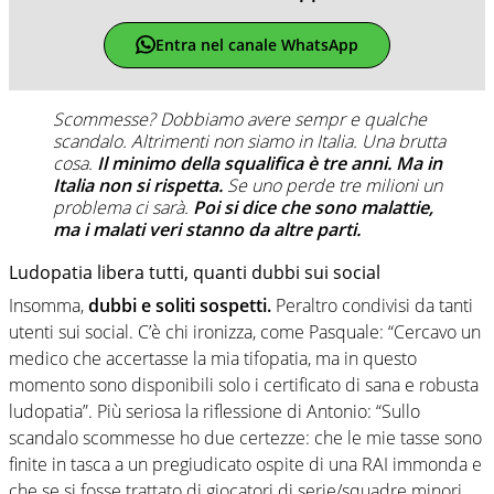
Entra nel canale WhatsApp
Scommesse? Dobbiamo avere sempr e qualche
scandalo. Altrimenti non siamo in Italia. Una brutta
cosa.
Il minimo della squalifica è tre anni. Ma in
Italia non si rispetta.
Se uno perde tre milioni un
problema ci sarà.
Poi si dice che sono malattie,
ma i malati veri stanno da altre parti.
Ludopatia libera tutti, quanti dubbi sui social
Insomma,
dubbi e soliti sospetti.
Peraltro condivisi da tanti
utenti sui social. C’è chi ironizza, come Pasquale: “Cercavo un
medico che accertasse la mia tifopatia, ma in questo
momento sono disponibili solo i certificato di sana e robusta
ludopatia”. Più seriosa la riflessione di Antonio: “Sullo
scandalo scommesse ho due certezze: che le mie tasse sono
finite in tasca a un pregiudicato ospite di una RAI immonda e
che se si fosse trattato di giocatori di serie/squadre minori