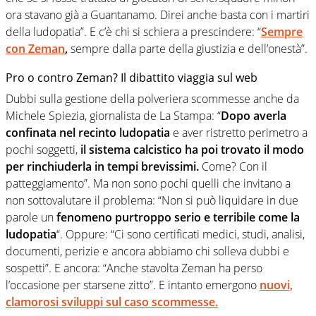
ora stavano già a Guantanamo. Direi anche basta con i martiri
della ludopatia”. E c’è chi si schiera a prescindere: “
Sempre
con Zeman
,
sempre dalla parte della giustizia e dell’onestà”.
Pro o contro Zeman? Il dibattito viaggia sul web
Dubbi sulla gestione della polveriera scommesse anche da
Michele Spiezia, giornalista de La Stampa: “
Dopo averla
confinata nel recinto ludopatia
e aver ristretto perimetro a
pochi soggetti,
il sistema calcistico ha poi trovato il modo
per rinchiuderla in tempi brevissimi.
Come? Con il
patteggiamento”. Ma non sono pochi quelli che invitano a
non sottovalutare il problema: “Non si può liquidare in due
parole un
fenomeno purtroppo serio e terribile come la
ludopatia
“. Oppure: “Ci sono certificati medici, studi, analisi,
documenti, perizie e ancora abbiamo chi solleva dubbi e
sospetti”. E ancora: “Anche stavolta Zeman ha perso
l’occasione per starsene zitto”. E intanto emergono
nuovi,
clamorosi sviluppi sul caso scommesse.