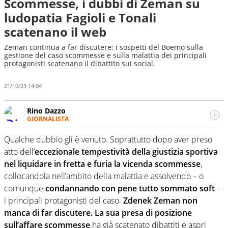
Scommesse, i dubbi di Zeman su
ludopatia Fagioli e Tonali
scatenano il web
Zeman continua a far discutere: i sospetti del Boemo sulla
gestione del caso scommesse e sulla malattia dei principali
protagonisti scatenano il dibattito sui social.
21/10/23 14:04
Rino Dazzo
GIORNALISTA
Se mai ci fosse modo di traslare il glossario del calcio in
una nicchia di esperti, lui ne farebbe parte. Non si perde
Qualche dubbio gli è venuto. Soprattutto dopo aver preso
una svista arbitrale né gli umori social del mondo delle
atto dell’
eccezionale tempestività della giustizia sportiva
curve
nel liquidare in fretta e furia la vicenda scommesse
,
collocandola nell’ambito della malattia e assolvendo – o
comunque
condannando con pene tutto sommato soft
–
i principali protagonisti del caso.
Zdenek Zeman non
manca di far discutere. La sua presa di posizione
sull’affare scommesse
ha già scatenato dibattiti e aspri