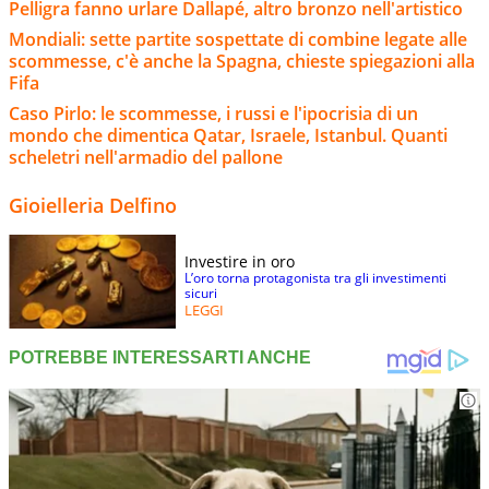
Pelligra fanno urlare Dallapé, altro bronzo nell'artistico
Mondiali: sette partite sospettate di combine legate alle
scommesse, c'è anche la Spagna, chieste spiegazioni alla
Fifa
Caso Pirlo: le scommesse, i russi e l'ipocrisia di un
mondo che dimentica Qatar, Israele, Istanbul. Quanti
scheletri nell'armadio del pallone
Gioielleria Delfino
Investire in oro
L’oro torna protagonista tra gli investimenti
sicuri
LEGGI