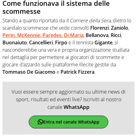
Come funzionava il sistema delle
scommesse
Stando a quanto riportato da
Il Corriere della Sera
, dietro lo
scandalo scommesse che vede coinvolti
Florenzi
,
Zaniolo
,
Perin
,
McKennie
,
Paredes
,
Di Maria
,
Bellanova
,
Ricci
,
Buonaiuto
,
Cancellieri
,
Firpo
e il tennista
Gigante
, si
nasconderebbe una vera e propria organizzazione studiata
nel dettaglia per permettere ai giocatori di scommette e
giocare d’azzardo sulle piattaforme illecite gestite da
Tommaso De Giacomo
e
Patrick Fizzera
.
Vuoi essere sempre aggiornato su ultime news di
sport, risultati ed eventi live? Iscriviti al nostro
canale
WhatsApp
Entra nel canale WhatsApp