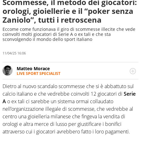
Scommesse, il metodo dei giocatori:
orologi, gioiellerie e il “poker senza
Zaniolo”, tutti i retroscena
Eccome come funzionava il giro di scommesse illecite che vede
coinvolti molti giocatori di Serie A o ex tali e che sta
sconvolgendo il mondo dello sport italiano
11/04/25 16:06
Matteo Morace
LIVE SPORT SPECIALIST
La multimedialità quale approccio personale e
professionale. Ama raccontare lo sport focalizzando ogni
Dietro al nuovo scandalo scommesse che si è abbattuto sul
attenzione sul tempo reale: la verità della dirette non
calcio italiano e che vedrebbe coinvolti 12 giocatori di
Serie
sono opinioni ma fatti
A
o ex tali ci sarebbe un sistema ormai collaudato
nell’organizzazione illegale di scommesse, che vedrebbe al
centro una gioielleria milanese che fingeva la vendita di
orologi e altra merce di lusso per giustificare i bonifici
attraverso cui i giocatori avrebbero fatto i loro pagamenti.