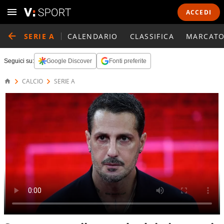
ACCEDI
SERIE A
CALENDARIO
CLASSIFICA
MARCATO
Seguici su:
Google Discover
Fonti preferite
CALCIO
SERIE A