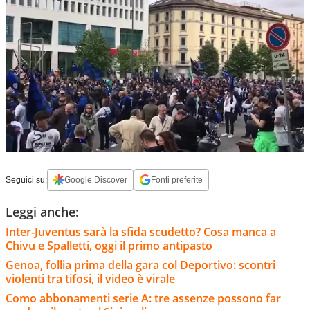
Seguici su:
Google Discover
Fonti preferite
Leggi anche:
Inter-Juventus sarà la sfida scudetto? Cosa manca a
Chivu e Spalletti, oggi il primo antipasto
Genoa, follia prima della gara col Deportivo: scontri
violenti tra tifosi, il video è virale
Como abbonamenti serie A: tre assenze possono far