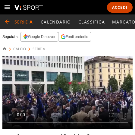
ACCEDI
SERIE A
CALENDARIO
CLASSIFICA
MARCATO
Seguici su:
Google Discover
Fonti preferite
CALCIO
SERIE A