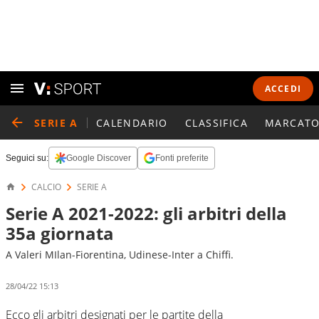
ACCEDI
SERIE A
CALENDARIO
CLASSIFICA
MARCATO
Seguici su:
Google Discover
Fonti preferite
CALCIO
SERIE A
Serie A 2021-2022: gli arbitri della
35a giornata
A Valeri MIlan-Fiorentina, Udinese-Inter a Chiffi.
28/04/22 15:13
Ecco gli arbitri designati per le partite della