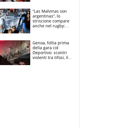
tutto, spero di finire
la gara domani"
“Las Malvinas son
argentinas”, lo
striscione compare
anche nel rugby:
dopo Messi e
compagni ormai è
un caso
Genoa, follia prima
della gara col
Deportivo: scontri
violenti tra tifosi, il
video è virale