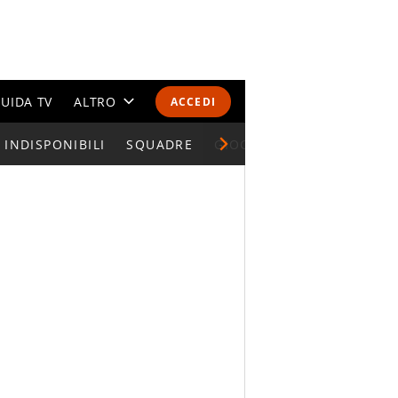
UIDA TV
ALTRO
ACCEDI
INDISPONIBILI
CALENDARI E CLASSIFICHE
SQUADRE
GIOCATORI SERIE A
ALTRI SPORT
MONDIALI 2026
OLIMPIADI
GOSSIP
LIFESTYLE