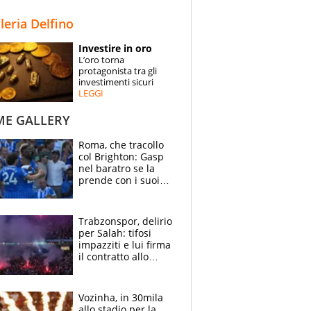
STORIE
lleria Delfino
SPECIALI
Investire in oro
L’oro torna
ESPERTI
protagonista tra gli
investimenti sicuri
LEGGI
CONTATTI
ME GALLERY
Roma, che tracollo
col Brighton: Gasp
nel baratro se la
prende con i suoi
cambiando tutti
Trabzonspor, delirio
per Salah: tifosi
impazziti e lui firma
il contratto allo
stadio
Vozinha, in 30mila
allo stadio per la