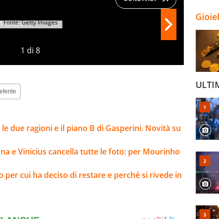
Gioie
Fonte: Getty Images
1
di
8
ULTI
eferite
e due ragioni e il piano B di Gasperini. Novità su
na e Vinicius cancella tutte le foto: per Mourinho
o per cui ha deciso di restare e perché si rivede in