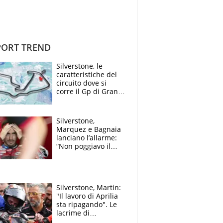
ORT TREND
Silverstone, le
caratteristiche del
circuito dove si
corre il Gp di Gran
Bretagna del
Motomondiale
Silverstone,
Marquez e Bagnaia
lanciano l’allarme:
“Non poggiavo il
ginocchio, dobbiamo
capire cosa è
successo”
Silverstone, Martin:
"Il lavoro di Aprilia
sta ripagando". Le
lacrime di
Bezzecchi: "Ho dato