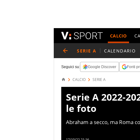
CALCIO
C
SERIE A
CALENDARIO
Seguici su:
Google Discover
Fonti pr
CALCIO
SERIE A
Serie A 2022-20
le foto
Abraham a secco, ma Roma corsa
17/10/22 21:16