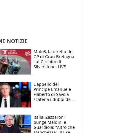
ME NOTIZIE
Moto3, la diretta del
GP di Gran Bretagna
sul Circuito di
Silverstone. LIVE
L'appello del
Principe Emanuele
Filiberto di Savoia
scatena i dubbi dei
tifosi: "E' una
trappola"
Italia, Zazzaroni
punge Maldini e
Guardiola: “Altro che
stanchezza”. Il like