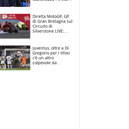
di Mancini e le
polemiche sui social
Diretta MotoGP, GP
di Gran Bretagna sul
Circuito di
Silverstone LIVE:
trionfa Fernandez,
podio Aprilia e c'è
un Bezzecchi
Juventus, oltre a Di
stremato
Gregorio per i tifosi
c’è un altro
colpevole da
mandar via