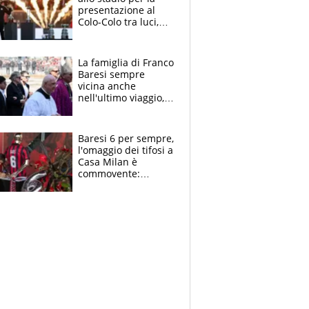
presentazione al
Colo-Colo tra luci,
spettacolo, elicotteri
e paracadutisti
La famiglia di Franco
Baresi sempre
vicina anche
nell'ultimo viaggio,
la moglie Maura, i
figli e i suoi cari
circondati
Baresi 6 per sempre,
dall'affetto dei tifosi
l'omaggio dei tifosi a
Casa Milan è
commovente:
maglie, bandiere,
sciarpe, lacrime e
bigliettini