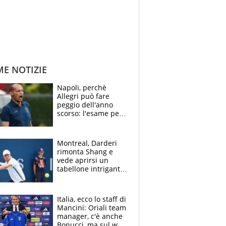
ME NOTIZIE
Napoli, perchè
Allegri può fare
peggio dell'anno
scorso: l'esame per
Manna, le colpe di
Conte e il gioco del
Monopoly
Montreal, Darderi
rimonta Shang e
vede aprirsi un
tabellone intrigante:
"Penso solo a
Borges, ma sono
felice del mio livello"
Italia, ecco lo staff di
Mancini: Oriali team
manager, c'è anche
Bonucci, ma sul web