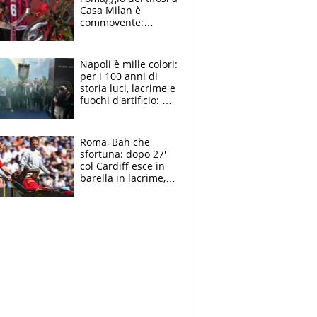
Casa Milan è
commovente:
maglie, bandiere,
sciarpe, lacrime e
bigliettini
Napoli è mille colori:
per i 100 anni di
storia luci, lacrime e
fuochi d'artificio: De
Laurentiis salta al
coro anti-Juve
Roma, Bah che
sfortuna: dopo 27'
col Cardiff esce in
barella in lacrime,
Dybala rigore da
schiaffi, i giallorossi
prendono 3 gol in
45'