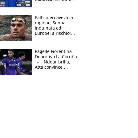
infuria la polemica
Paltrinieri aveva la
ragione, Senna
inquinata ed
Europei a rischio:
allenamenti fermi,
cosa succede
adesso
Pagelle Fiorentina-
Deportivo La Coruña
1-1: Ndour brilla,
Atta convince.
Pongracic rovina
tutto nel finale