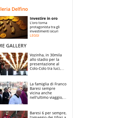
STORIE
lleria Delfino
SPECIALI
Investire in oro
L’oro torna
ESPERTI
protagonista tra gli
investimenti sicuri
LEGGI
CONTATTI
ME GALLERY
Vozinha, in 30mila
allo stadio per la
presentazione al
Colo-Colo tra luci,
spettacolo, elicotteri
e paracadutisti
La famiglia di Franco
Baresi sempre
vicina anche
nell'ultimo viaggio,
la moglie Maura, i
figli e i suoi cari
circondati
Baresi 6 per sempre,
dall'affetto dei tifosi
l'omaggio dei tifosi a