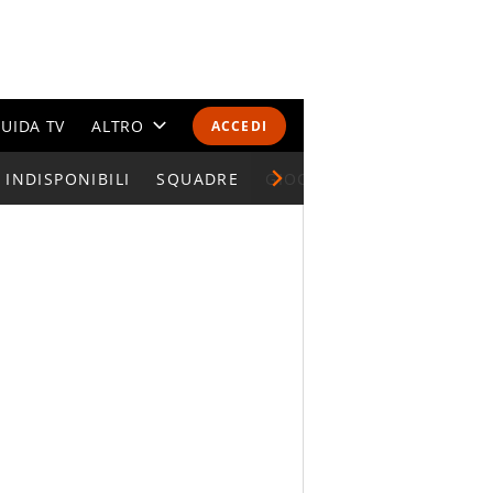
UIDA TV
ALTRO
ACCEDI
INDISPONIBILI
CALENDARI E CLASSIFICHE
SQUADRE
GIOCATORI SERIE A
ALTRI SPORT
MONDIALI 2026
OLIMPIADI
GOSSIP
LIFESTYLE