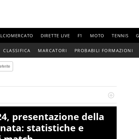
ALCIOMERCATO
DIRETTE LIVE
F1
MOTO
TENNIS
G
CLASSIFICA
MARCATORI
PROBABILI FORMAZIONI
eferite
re, divulgatore. E' una delle anime video del sito:
 e lo fa come pochi altri
24, presentazione della
nata: statistiche e
ni match