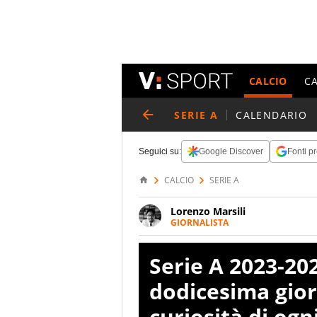
CALCIO
C
SERIE A
CALENDARIO
Seguici su:
Google Discover
Fonti pr
CALCIO
SERIE A
Lorenzo Marsili
GIORNALISTA
Giornalista pubblicista, redatto
racconta in immagini un evento
Serie A 2023-20
dodicesima gior
curiosità di og