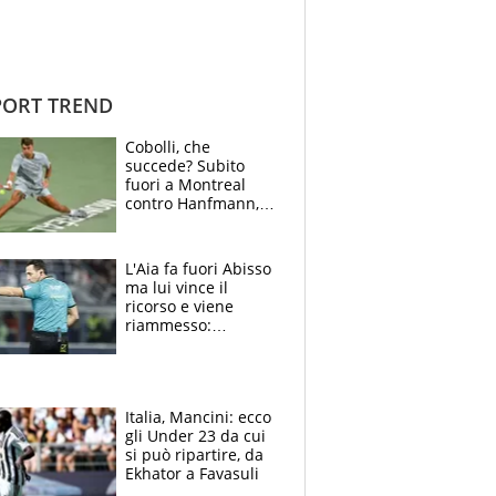
ORT TREND
Cobolli, che
succede? Subito
fuori a Montreal
contro Hanfmann,
per Flavio è tutta
colpa della tosse
L'Aia fa fuori Abisso
ma lui vince il
ricorso e viene
riammesso:
continua momento
nero per gli arbitri
Italia, Mancini: ecco
gli Under 23 da cui
si può ripartire, da
Ekhator a Favasuli