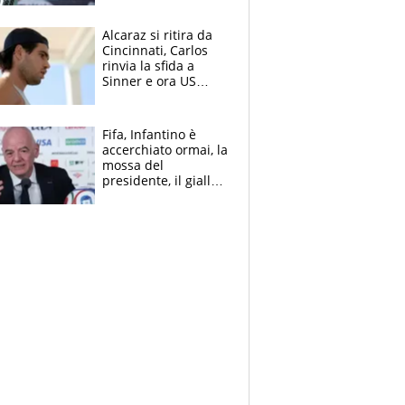
Alcaraz si ritira da
Cincinnati, Carlos
rinvia la sfida a
Sinner e ora US
Open di nuovo a
rischio
Fifa, Infantino è
accerchiato ormai, la
mossa del
presidente, il giallo
dimissioni e la verità
sulla telefonata a
Trump