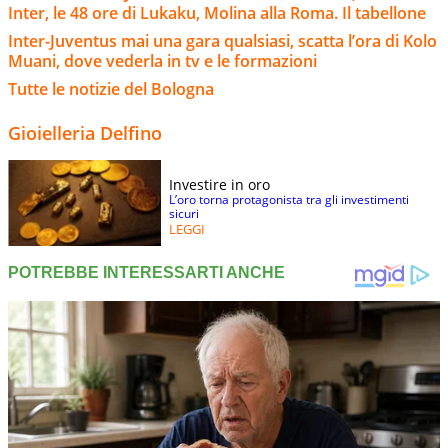
Inter, le 48 ore di Lukaku, Molina alla Roma. Il tabellone
Inter-Juventus mai una gara qualsiasi, scatta l’ora di Kolo
Muani, dove vederla in tv e le formazioni
Tutte le notizie del Bologna
Gioielleria Delfino
Investire in oro
L’oro torna protagonista tra gli investimenti
sicuri
LEGGI