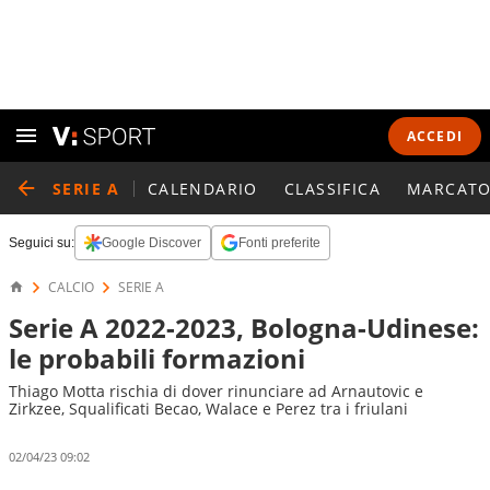
ACCEDI
SERIE A
CALENDARIO
CLASSIFICA
MARCATO
Seguici su:
Google Discover
Fonti preferite
CALCIO
SERIE A
Serie A 2022-2023, Bologna-Udinese:
le probabili formazioni
Thiago Motta rischia di dover rinunciare ad Arnautovic e
Zirkzee, Squalificati Becao, Walace e Perez tra i friulani
02/04/23 09:02