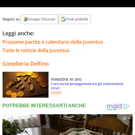
Seguici su:
Google Discover
Fonti preferite
Leggi anche:
Prossime partite e calendario della Juventus
Tutte le notizie della Juventus
Gioielleria Delfino
Investire in oro
L’oro torna protagonista tra gli investimenti
sicuri
LEGGI