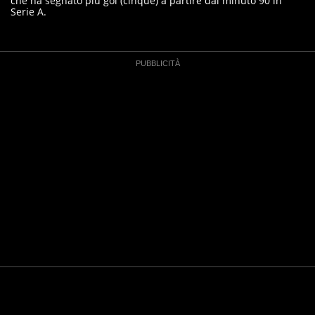
che ha segnato più gol (cinque) a partire dal minuto 90 in
Serie A.