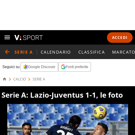
ACCEDI
SERIE A
CALENDARIO
CLASSIFICA
MARCATO
Seguici su:
Google Discover
Fonti preferite
CALCIO
SERIE A
Serie A: Lazio-Juventus 1-1, le foto