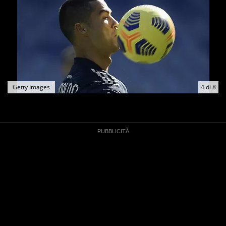
Getty Images
4
di
8