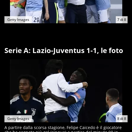
Getty Images
7
di
8
Serie A: Lazio-Juventus 1-1, le foto
Getty Images
8
di
8
A partire dalla scorsa stagione, Felipe Caicedo è il giocatore