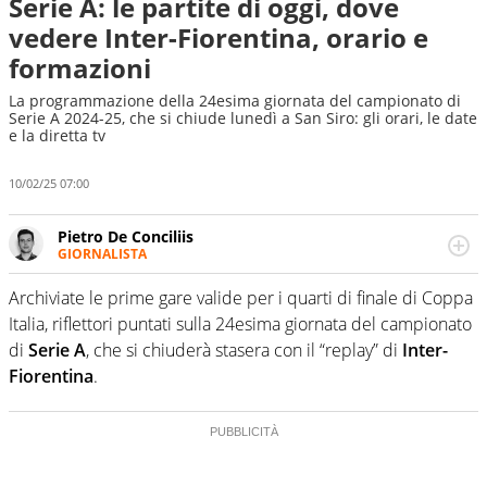
Serie A: le partite di oggi, dove
vedere Inter-Fiorentina, orario e
formazioni
La programmazione della 24esima giornata del campionato di
Serie A 2024-25, che si chiude lunedì a San Siro: gli orari, le date
e la diretta tv
10/02/25 07:00
Pietro De Conciliis
GIORNALISTA
Giornalista pubblicista e speaker radiofonico, per Virgilio
Sport si occupa di calcio con uno sguardo attento e
Archiviate le prime gare valide per i quarti di finale di Coppa
competente sui campionati di Serie B e Serie C
Italia, riflettori puntati sulla 24esima giornata del campionato
di
Serie A
, che si chiuderà stasera con il “replay” di
Inter-
Fiorentina
.