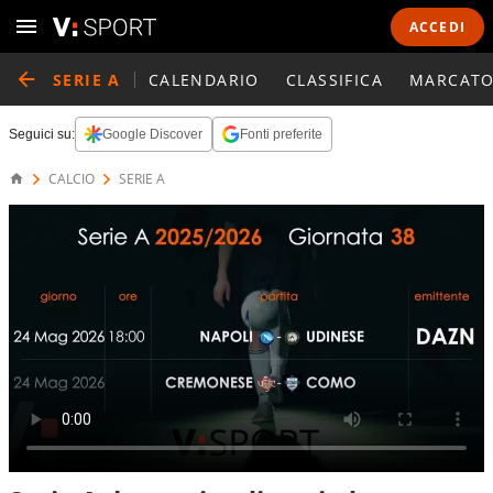
ACCEDI
SERIE A
CALENDARIO
CLASSIFICA
MARCATO
Seguici su:
Google Discover
Fonti preferite
CALCIO
SERIE A