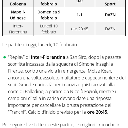
0-0
Bologna
febbraio
Sport
Napoli-
Domenica 9
1-1
DAZN
Udinese
febbraio
Inter-
Lunedì 10
ore 20:45
DAZN
Fiorentina
febbraio
Le partite di oggi, lunedì, 10 febbraio
“Replay” di
Inter-Fiorentina
a San Siro, dopo la pesante
sconfitta incassata dalla squadra di Simone Inzaghi a
Firenze, contro una viola in emergenza. Moise Kean,
ancora una volta, assoluto mattatore e capocannoniere dei
suoi. Grande curiosità per i nuovi acquisti arrivati alla
corte di Palladino, a partire da Nicolò Fagioli, mentre i
campioni d’Italia in carica devono dare una risposta
importante per cancellare la brutta prestazione del
“Franchi”. Calcio d’inizio previsto per le
ore 20:45
.
Per seguire live tutte queste partite, le migliori cronache in