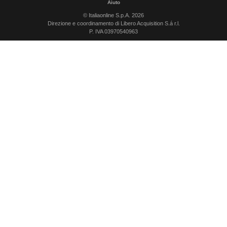
Aiuto
© Italiaonline S.p.A. 2026
Direzione e coordinamento di Libero Acquisition S.á r.l.
P. IVA 03970540963