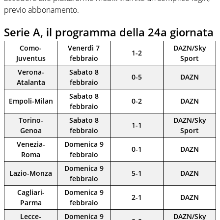
previo abbonamento.
Serie A, il programma della 24a giornata
Como-
Venerdì 7
DAZN/Sky
1-2
Juventus
febbraio
Sport
Verona-
Sabato 8
0-5
DAZN
Atalanta
febbraio
Sabato 8
Empoli-Milan
0-2
DAZN
febbraio
Torino-
Sabato 8
DAZN/Sky
1-1
Genoa
febbraio
Sport
Venezia-
Domenica 9
0-1
DAZN
Roma
febbraio
Domenica 9
Lazio-Monza
5-1
DAZN
febbraio
Cagliari-
Domenica 9
2-1
DAZN
Parma
febbraio
Lecce-
Domenica 9
DAZN/Sky