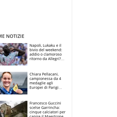
ME NOTIZIE
Napoli, Lukaku e il
bivio del weekend:
addio o clamoroso
ritorno da Allegri?
Gli scenari
Chiara Pellacani,
campionessa da 4
medaglie agli
Europei di Parigi
2026: papà
Giampaolo
giornalista, mamma
Francesco Guccini
Francesca
scelse Garrincha:
Insegnante e il
cinque calciatori per
fratello calciatore
capire il Maestrone