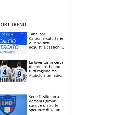
ORT TREND
Tabellone
Calciomercato Serie
A. Movimenti,
acquisti e cessioni:
estate 2026-27
La Juventus in cerca
di portiere, hanno
tutti ragione ma
Atubolo alternativa
a Vicario non regge
e la soluzione
rimane Milinkovic-
Savic
Serie D, slittano a
domani i gironi:
cosa c’è dietro, le
speranze di Taranto
e Messina, chi può