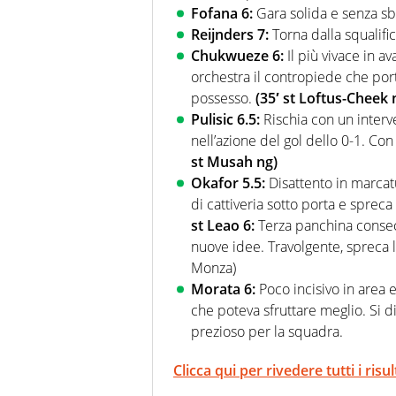
Fofana 6:
Gara solida e senza sb
Reijnders 7:
Torna dalla squalifi
Chukwueze 6:
Il più vivace in 
orchestra il contropiede che porta
possesso.
(35′ st Loftus-Cheek 
Pulisic 6.5:
Rischia con un interve
nell’azione del gol dello 0-1. Con
st Musah ng)
Okafor 5.5:
Disattento in marcat
di cattiveria sotto porta e spreca
st Leao 6:
Terza panchina consecu
nuove idee. Travolgente, spreca 
Monza)
Morata 6:
Poco incisivo in area 
che poteva sfruttare meglio. Si di
prezioso per la squadra.
Clicca qui per rivedere tutti i risu