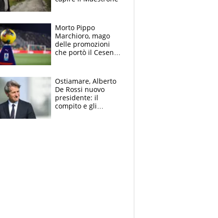
Morto Pippo
Marchioro, mago
delle promozioni
che portò il Cesena
in Europa e scoprì
per primo la classe
di Baresi
Ostiamare, Alberto
De Rossi nuovo
presidente: il
compito e gli
obiettivi ricevuti dal
figlio Daniele