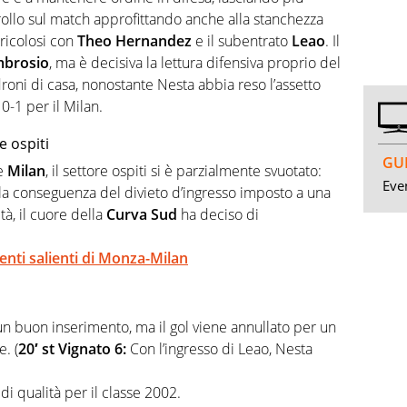
ollo sul match approfittando anche alla stanchezza
ericolosi con
Theo
Hernandez
e il subentrato
Leao
. Il
brosio
, ma è decisiva la lettura difensiva proprio del
droni di casa, nonostante Nesta abbia reso l’assetto
 0-1 per il Milan.
e ospiti
GUI
e
Milan
, il settore ospiti si è parzialmente svuotato:
Even
lla conseguenza del divieto d’ingresso imposto a una
età, il cuore della
Curva Sud
ha deciso di
menti salienti di Monza-Milan
un buon inserimento, ma il gol viene annullato per un
. (
20′ st Vignato 6:
Con l’ingresso di Leao, Nesta
i qualità per il classe 2002.