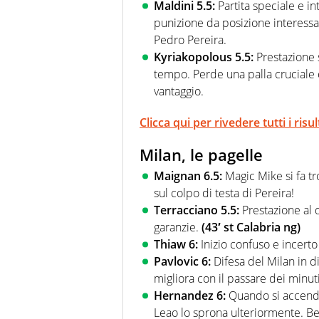
Maldini 5.5:
Partita speciale e i
punizione da posizione interess
Pedro Pereira.
Kyriakopolous 5.5:
Prestazione 
tempo. Perde una palla cruciale c
vantaggio.
Clicca qui per rivedere tutti i ris
Milan, le pagelle
Maignan 6.5:
Magic Mike si fa t
sul colpo di testa di Pereira!
Terracciano 5.5:
Prestazione al d
garanzie.
(43′ st Calabria ng)
Thiaw 6:
Inizio confuso e incerto
Pavlovic 6:
Difesa del Milan in dif
migliora con il passare dei minuti
Hernandez 6:
Quando si accende,
Leao lo sprona ulteriormente. Be