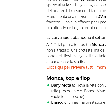
spazio al
Milan
, che guadagna contr
dei brianzoli. I rossoneri si fanno p
Monza tenta una reazione con
D’Am
francese. Finale in affanno per i pa
più offensivo e la gara termina sullo
La Curva Sud abbandona il settor
Al 12′ del primo tempo tra
Monza
non si tratta di una protesta, ma de
parte dei tifosi. In segno di solidari
abbandonare lo stadio.
Clicca qui per rivivere tutti i mo
Monza, top e flop
Dany Mota 6:
Trova la rete con 
fallo precedente di Bondo. Vivace
vuole forze fresche)
Bianco 6:
Ennesima prestazione d