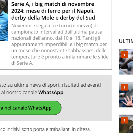
Serie A, i big match di novembre
2024: mese di ferro per il Napoli,
derby della Mole e derby del Sud
Novembre regala tre turni (e mezzo) di
campionato intervallati dall’ultima pausa
nazionali dell’anno, dal 10 al 18. Tanti gli
ULTI
appuntamenti imperdibili e i big match per
un mese che nonostante l’abbassarsi delle
temperature è pronto a infiammare le sfide
di Serie A.
o su ultime news di sport, risultati ed eventi
ti al nostro canale
WhatsApp
ra nel canale WhatsApp
co incisivi sotto porta e traballanti in difesa.