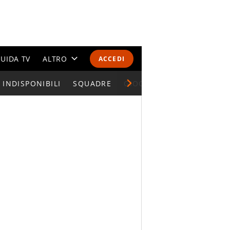
UIDA TV
ALTRO
ACCEDI
INDISPONIBILI
CALENDARI E CLASSIFICHE
SQUADRE
GIOCATORI SERIE A
ALTRI SPORT
MONDIALI 2026
OLIMPIADI
GOSSIP
LIFESTYLE