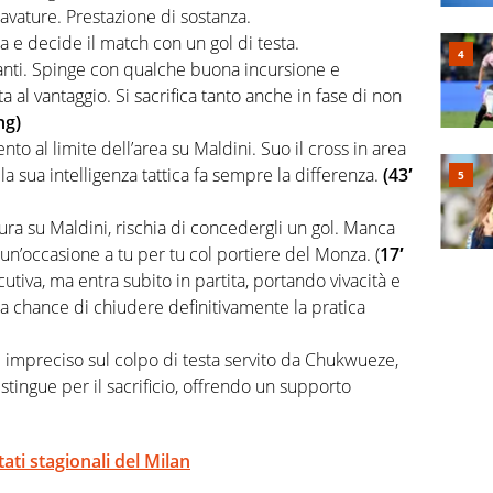
avature. Prestazione di sostanza.
ca e decide il match con un gol di testa.
avanti. Spinge con qualche buona incursione e
 al vantaggio. Si sacrifica tanto anche in fase di non
ng)
nto al limite dell’area su Maldini. Suo il cross in area
 la sua intelligenza tattica fa sempre la differenza.
(43′
ura su Maldini, rischia di concedergli un gol. Manca
 un’occasione a tu per tu col portiere del Monza. (
17′
tiva, ma entra subito in partita, portando vivacità e
la chance di chiudere definitivamente la pratica
e impreciso sul colpo di testa servito da Chukwueze,
stingue per il sacrificio, offrendo un supporto
ltati stagionali del Milan