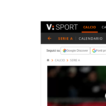
CALCIO
C
SERIE A
CALENDARIO
Seguici su:
Google Discover
Fonti pr
CALCIO
SERIE A