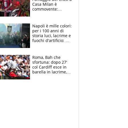
Casa Milan è
commovente:
maglie, bandiere,
sciarpe, lacrime e
bigliettini
Napoli è mille colori:
per i 100 anni di
storia luci, lacrime e
fuochi d'artificio: De
Laurentiis salta al
coro anti-Juve
Roma, Bah che
sfortuna: dopo 27'
col Cardiff esce in
barella in lacrime,
Dybala rigore da
schiaffi, i giallorossi
prendono 3 gol in
45'