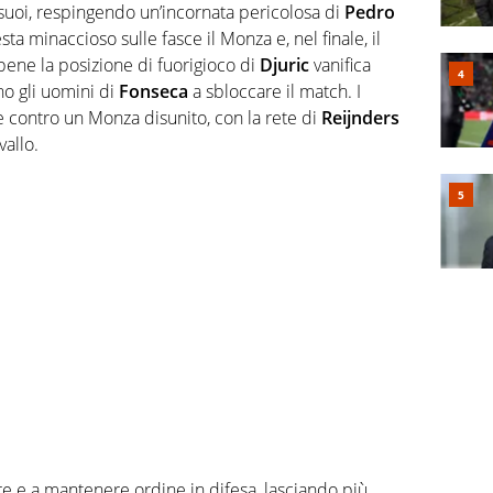
 suoi, respingendo un’incornata pericolosa di
Pedro
sta minaccioso sulle fasce il Monza e, nel finale, il
bene la posizione di fuorigioco di
Djuric
vanifica
ono gli uomini di
Fonseca
a sbloccare il match. I
 contro un Monza disunito, con la rete di
Reijnders
vallo.
ire e a mantenere ordine in difesa, lasciando più