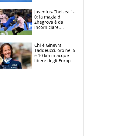
essere ripescato
Juventus-Chelsea 1-
0: la magia di
Zhegrova è da
incorniciare.
Spalletti suona il
Blues e tiene,
ancora, la porta
Chi è Ginevra
inviolata
Taddeucci, oro nei 5
e 10 km in acque
libere degli Europei
di Parigi 2026 che
ha dedicato la
medaglia al
fidanzato