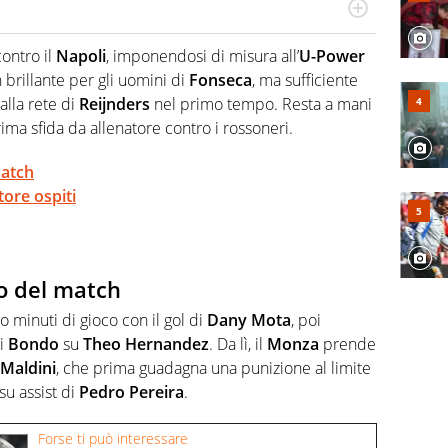
port: scrive di calcio giocato ma non rinuncia allo
 spesso si trovano risposte che il rettangolo verde non
contro il
Napoli
, imponendosi di misura all’
U-Power
 brillante per gli uomini di
Fonseca
, ma sufficiente
alla rete di
Reijnders
nel primo tempo. Resta a mani
prima sfida da allenatore contro i rossoneri.
match
ore ospiti
to del match
o minuti di gioco con il gol di
Dany
Mota
, poi
di
Bondo
su
Theo
Hernandez
. Da lì, il
Monza
prende
Maldini
, che prima guadagna una punizione al limite
su assist di
Pedro
Pereira
.
Forse ti può interessare