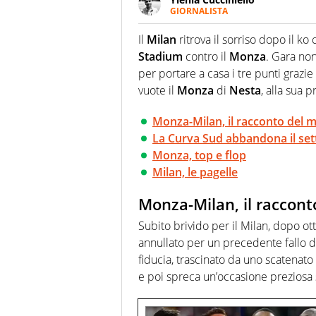
GIORNALISTA
Appassionatissima di tutto lo s
sguardo sull'extra campo, dove
Il
Milan
ritrova il sorriso dopo il ko 
riesce a restituire
Stadium
contro il
Monza
. Gara non
per portare a casa i tre punti grazie 
vuote il
Monza
di
Nesta
, alla sua 
Monza-Milan, il racconto del 
La Curva Sud abbandona il sett
Monza, top e flop
Milan, le pagelle
Monza-Milan, il raccon
Subito brivido per il Milan, dopo ott
annullato per un precedente fallo 
fiducia, trascinato da uno scatenato
e poi spreca un’occasione preziosa 