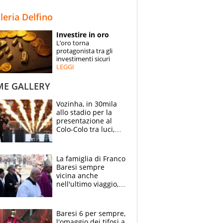
STORIE
lleria Delfino
SPECIALI
Investire in oro
L’oro torna
ESPERTI
protagonista tra gli
investimenti sicuri
LEGGI
CONTATTI
ME GALLERY
Vozinha, in 30mila
allo stadio per la
presentazione al
Colo-Colo tra luci,
spettacolo, elicotteri
e paracadutisti
La famiglia di Franco
Baresi sempre
vicina anche
nell'ultimo viaggio,
la moglie Maura, i
figli e i suoi cari
circondati
Baresi 6 per sempre,
dall'affetto dei tifosi
l'omaggio dei tifosi a