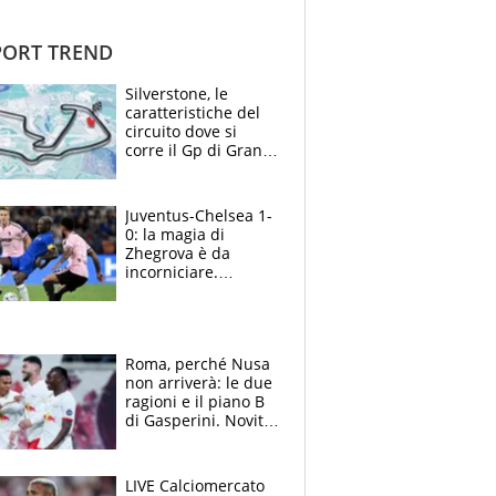
ORT TREND
Silverstone, le
caratteristiche del
circuito dove si
corre il Gp di Gran
Bretagna del
Motomondiale
Juventus-Chelsea 1-
0: la magia di
Zhegrova è da
incorniciare.
Spalletti suona il
Blues e tiene,
ancora, la porta
inviolata
Roma, perché Nusa
non arriverà: le due
ragioni e il piano B
di Gasperini. Novità
su Pellegrini e
Cacciamani
LIVE Calciomercato