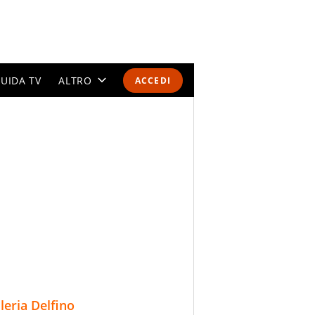
UIDA TV
ALTRO
ACCEDI
CALENDARI E CLASSIFICHE
ALTRI SPORT
MONDIALI 2026
OLIMPIADI
GOSSIP
LIFESTYLE
lleria Delfino