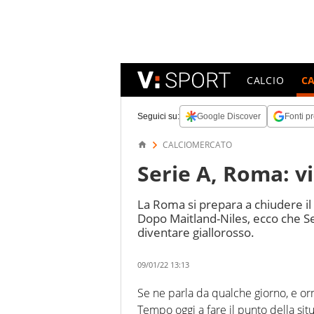
CALCIO
C
Seguici su:
Google Discover
Fonti pr
CALCIOMERCATO
Serie A, Roma: vi
La Roma si prepara a chiudere i
Dopo Maitland-Niles, ecco che S
diventare giallorosso.
09/01/22 13:13
Se ne parla da qualche giorno, e orm
Tempo oggi a fare il punto della situa