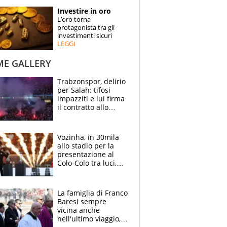
STORIE
Investire in oro
L’oro torna
SPECIALI
protagonista tra gli
investimenti sicuri
LEGGI
ESPERTI
ME GALLERY
CONTATTI
Trabzonspor, delirio
per Salah: tifosi
impazziti e lui firma
il contratto allo
stadio
Vozinha, in 30mila
allo stadio per la
presentazione al
Colo-Colo tra luci,
spettacolo, elicotteri
e paracadutisti
La famiglia di Franco
Baresi sempre
vicina anche
nell'ultimo viaggio,