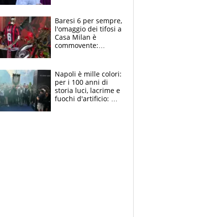
la moglie Maura, i
figli e i suoi cari
circondati
Baresi 6 per sempre,
dall'affetto dei tifosi
l'omaggio dei tifosi a
Casa Milan è
commovente:
maglie, bandiere,
sciarpe, lacrime e
bigliettini
Napoli è mille colori:
per i 100 anni di
storia luci, lacrime e
fuochi d'artificio: De
Laurentiis salta al
coro anti-Juve