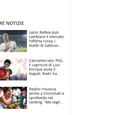
ME NOTIZIE
Lazio, Ratkov può
cambiare il mercato:
l’offerta russa, i
dubbi di Gattuso,
Pinamonti, Gimenez
e il nome a sorpresa
Calciomercato: PSG,
il capriccio di Luis
Enrique aiuta il
Napoli. Rodri ha
scelto il Barça,
Maresca vuole Enzo
Fernandez
Paolini rinuncia
anche a Cincinnati e
sprofonda nel
ranking. "Ma voglio
essere al 100% allo
US Open"