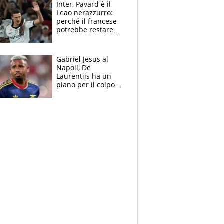
Inter, Pavard è il
Leao nerazzurro:
perché il francese
potrebbe restare
alla corte di Chivu
Gabriel Jesus al
Napoli, De
Laurentiis ha un
piano per il colpo
Champions: vendere
Lukaku, Lang e
Lucca