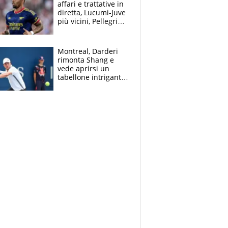
affari e trattative in
diretta, Lucumi-Juve
più vicini, Pellegrini
rinnova con la Roma
Montreal, Darderi
rimonta Shang e
vede aprirsi un
tabellone intrigante:
"Penso solo a
Borges, ma sono
felice del mio livello"