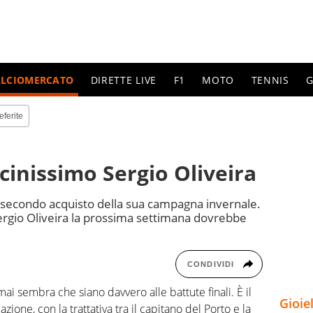
ALCIOMERCATO
DIRETTE LIVE
F1
MOTO
TENNIS
G
eferite
cinissimo Sergio Oliveira
l secondo acquisto della sua campagna invernale.
ergio Oliveira la prossima settimana dovrebbe
CONDIVIDI
ai sembra che siano davvero alle battute finali. È il
Gioie
zione, con la trattativa tra il capitano del Porto e la