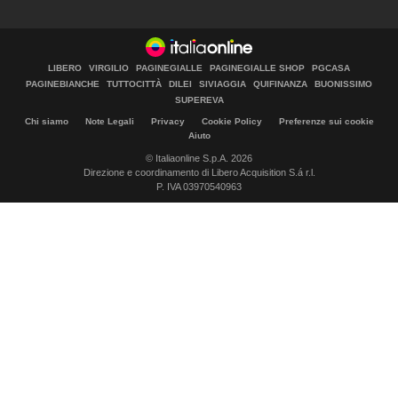
LIBERO
VIRGILIO
PAGINEGIALLE
PAGINEGIALLE SHOP
PGCASA
PAGINEBIANCHE
TUTTOCITTÀ
DILEI
SIVIAGGIA
QUIFINANZA
BUONISSIMO
SUPEREVA
Chi siamo
Note Legali
Privacy
Cookie Policy
Preferenze sui cookie
Aiuto
© Italiaonline S.p.A. 2026
Direzione e coordinamento di Libero Acquisition S.á r.l.
P. IVA 03970540963