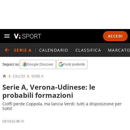
ACCEDI
SERIE A
CALENDARIO
CLASSIFICA
MARCATO
Seguici su:
Google Discover
Fonti preferite
CALCIO
SERIE A
Serie A, Verona-Udinese: le
probabili formazioni
Cioffi perde Coppola, ma lancia Verdi; tutti a disposizione per
Sottil
03/10/22 08:15