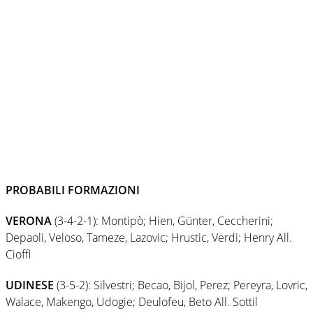
PROBABILI FORMAZIONI
VERONA
(3-4-2-1): Montipò; Hien, Günter, Ceccherini;
Depaoli, Veloso, Tameze, Lazovic; Hrustic, Verdi; Henry All.
Cioffi
UDINESE
(3-5-2): Silvestri; Becao, Bijol, Perez; Pereyra, Lovric,
Walace, Makengo, Udogie; Deulofeu, Beto All. Sottil