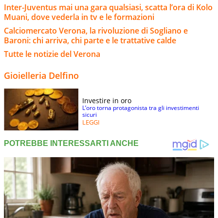
Inter-Juventus mai una gara qualsiasi, scatta l’ora di Kolo
Muani, dove vederla in tv e le formazioni
Calciomercato Verona, la rivoluzione di Sogliano e
Baroni: chi arriva, chi parte e le trattative calde
Tutte le notizie del Verona
Gioielleria Delfino
Investire in oro
L’oro torna protagonista tra gli investimenti
sicuri
LEGGI