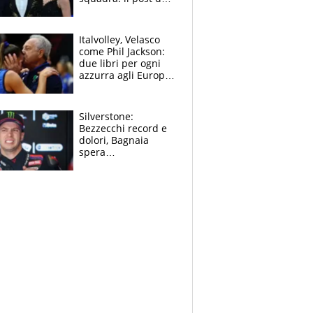
figlio di Amadeus e
Sanremo sullo
sfondo
Italvolley, Velasco
come Phil Jackson:
due libri per ogni
azzurra agli Europei.
Quello per Sylla è
“geniale”
Silverstone:
Bezzecchi record e
dolori, Bagnaia
spera
nell'antidolorifico,
Marquez si tira fuori
e vota Aprilia