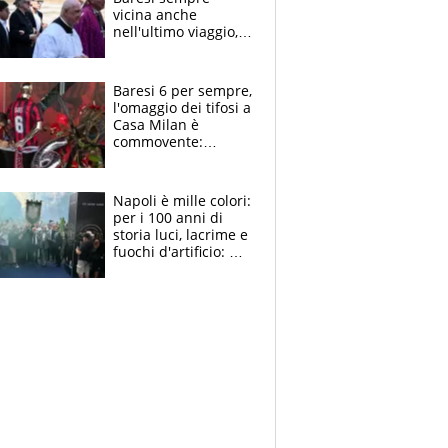
vicina anche
nell'ultimo viaggio,
la moglie Maura, i
figli e i suoi cari
circondati
Baresi 6 per sempre,
dall'affetto dei tifosi
l'omaggio dei tifosi a
Casa Milan è
commovente:
maglie, bandiere,
sciarpe, lacrime e
bigliettini
Napoli è mille colori:
per i 100 anni di
storia luci, lacrime e
fuochi d'artificio: De
Laurentiis salta al
coro anti-Juve