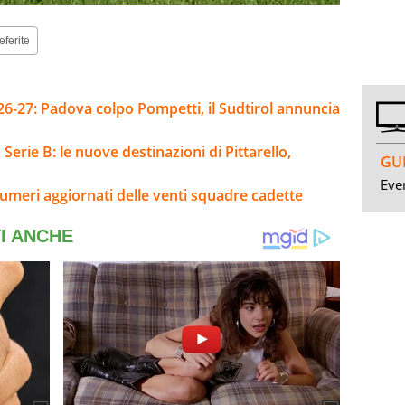
eferite
26-27: Padova colpo Pompetti, il Sudtirol annuncia
Serie B: le nuove destinazioni di Pittarello,
GUI
Even
umeri aggiornati delle venti squadre cadette