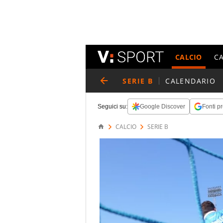
CALCIO
C
SERIE B
CALENDARIO
Seguici su:
Google Discover
Fonti pr
CALCIO
SERIE B