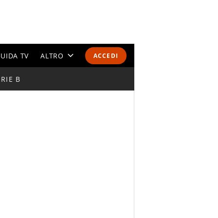
UIDA TV
ALTRO
ACCEDI
RIE B
CALENDARI E CLASSIFICHE
ALTRI SPORT
MONDIALI 2026
OLIMPIADI
GOSSIP
LIFESTYLE