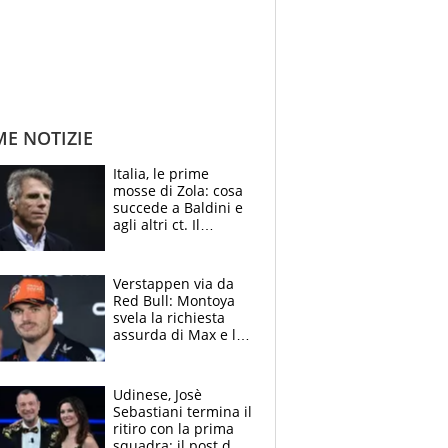
ME NOTIZIE
Italia, le prime
mosse di Zola: cosa
succede a Baldini e
agli altri ct. Il
Borussia tenta un
altro sgarbo agli
azzurri
Verstappen via da
Red Bull: Montoya
svela la richiesta
assurda di Max e lo
avverte: “Sicuro
Mercedes e
McLaren siano
Udinese, Josè
meglio?”
Sebastiani termina il
ritiro con la prima
squadra: il post del