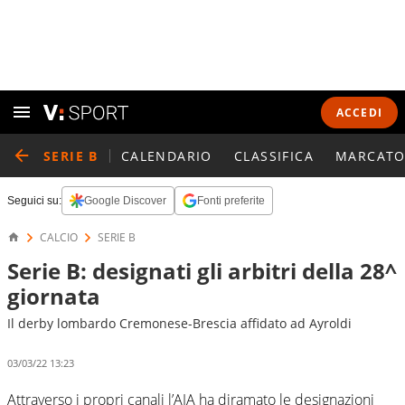
ACCEDI
SERIE B
CALENDARIO
CLASSIFICA
MARCATO
Seguici su:
Google Discover
Fonti preferite
CALCIO
SERIE B
Serie B: designati gli arbitri della 28^
giornata
Il derby lombardo Cremonese-Brescia affidato ad Ayroldi
03/03/22 13:23
Attraverso i propri canali l’AIA ha diramato le designazioni