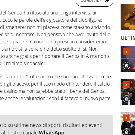
CONDIVIDI
l Genoa, ha rilasciato una lunga intervista ai
 Ecco le parole dell’ex giocatore del club ligure:
a di smettere: non mi piaceva come stavano andando
deciso di rientrare. Non pensavo che avrei avuto delle
ULTI
re due squadre ma non le ho prese in considerazione.
iamo visti a cena e ho detto subito di sì. Non
ato anche gratis per riportare il Genoa in A ma non si
 il minimo sindacale”.
non ha dubbi: “Tutti sanno che sono andato via perché
on gli piacevo, per il suo modo di intendere il calcio,
fare casino ma non sarebbe stato il bene del Genoa.
te anche le valutazioni: con lui facevo di nuovo parte
o su ultime news di sport, risultati ed eventi
ti al nostro canale
WhatsApp