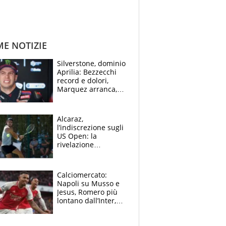
ME NOTIZIE
Silverstone, dominio
Aprilia: Bezzecchi
record e dolori,
Marquez arranca,
Bagnaia cade ed è
fuori dalla top 10
Alcaraz,
l’indiscrezione sugli
US Open: la
rivelazione
dell’amico
giornalista e il piano
B. Rune verso la
Calciomercato:
rinuncia
Napoli su Musso e
Jesus, Romero più
lontano dall’Inter,
delirio Mastantuono,
Juve su Trubin. Il