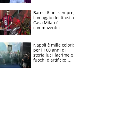
la moglie Maura, i
figli e i suoi cari
circondati
Baresi 6 per sempre,
dall'affetto dei tifosi
l'omaggio dei tifosi a
Casa Milan è
commovente:
maglie, bandiere,
sciarpe, lacrime e
bigliettini
Napoli è mille colori:
per i 100 anni di
storia luci, lacrime e
fuochi d'artificio: De
Laurentiis salta al
coro anti-Juve