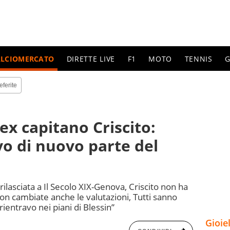
ALCIOMERCATO
DIRETTE LIVE
F1
MOTO
TENNIS
G
eferite
’ex capitano Criscito:
vo di nuovo parte del
rilasciata a Il Secolo XIX-Genova, Criscito non ha
 son cambiate anche le valutazioni, Tutti sanno
ientravo nei piani di Blessin”
Gioie