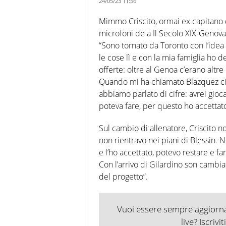
24/05/23 11:56
Mimmo Criscito, ormai ex capitano de
microfoni de a Il Secolo XIX-Genova.
“Sono tornato da Toronto con l’ide
le cose lì e con la mia famiglia ho 
offerte: oltre al Genoa c’erano alt
Quando mi ha chiamato Blazquez ci s
abbiamo parlato di cifre: avrei gioc
poteva fare, per questo ho accettato
Sul cambio di allenatore, Criscito 
non rientravo nei piani di Blessin. N
e l’ho accettato, potevo restare e 
Con l’arrivo di Gilardino son cambia
del progetto”.
Vuoi essere sempre aggiornat
live? Iscrivi