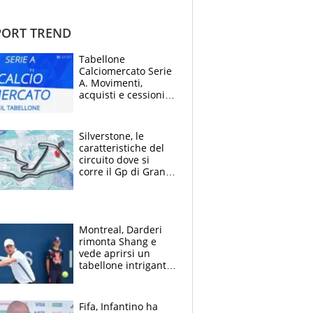
ORT TREND
Tabellone
Calciomercato Serie
A. Movimenti,
acquisti e cessioni:
estate 2026-27
Silverstone, le
caratteristiche del
circuito dove si
corre il Gp di Gran
Bretagna del
Motomondiale
Montreal, Darderi
rimonta Shang e
vede aprirsi un
tabellone intrigante:
"Penso solo a
Borges, ma sono
felice del mio livello"
Fifa, Infantino ha