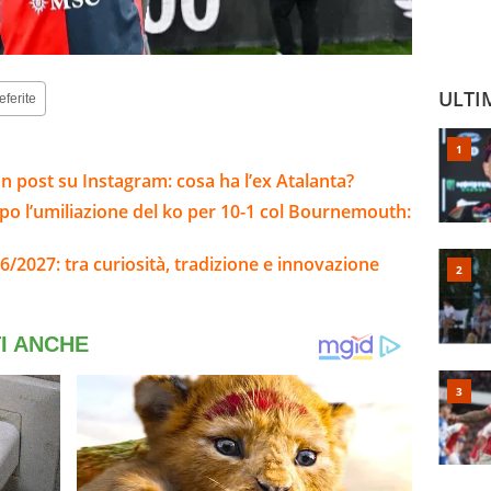
ULTI
eferite
 post su Instagram: cosa ha l’ex Atalanta?
opo l’umiliazione del ko per 10-1 col Bournemouth:
6/2027: tra curiosità, tradizione e innovazione