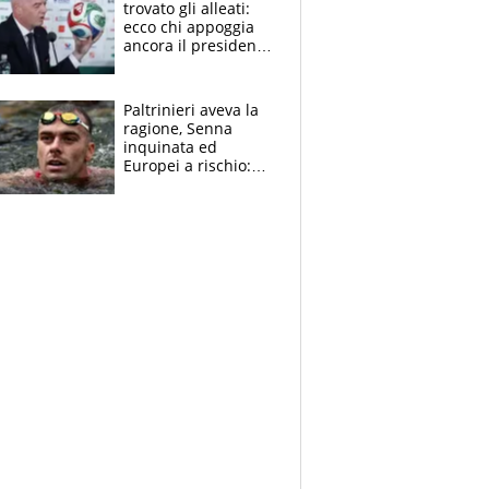
trovato gli alleati:
ecco chi appoggia
ancora il presidente
che spera di essere
rieletto
Paltrinieri aveva la
ragione, Senna
inquinata ed
Europei a rischio:
allenamenti fermi,
cosa succede
adesso