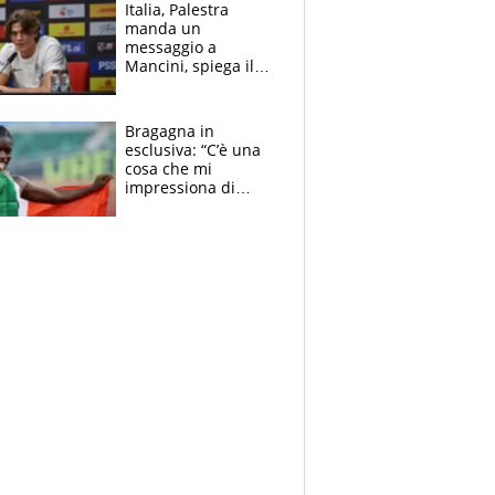
tabellone
Italia, Palestra
manda un
messaggio a
Mancini, spiega il
motivo del no
all’Inter e lancia
l'alleanza con
Bragagna in
Donnarumma
esclusiva: “C’è una
cosa che mi
impressiona di
Doualla. Jacobs?
Ecco come è rinato”.
E svela la sorpresa
agli Europei