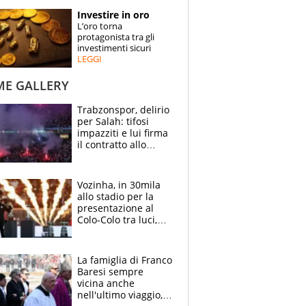
STORIE
Investire in oro
L’oro torna
SPECIALI
protagonista tra gli
investimenti sicuri
LEGGI
ESPERTI
ME GALLERY
CONTATTI
Trabzonspor, delirio
per Salah: tifosi
impazziti e lui firma
il contratto allo
stadio
Vozinha, in 30mila
allo stadio per la
presentazione al
Colo-Colo tra luci,
spettacolo, elicotteri
e paracadutisti
La famiglia di Franco
Baresi sempre
vicina anche
nell'ultimo viaggio,