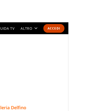
UIDA TV
ALTRO
ACCEDI
CALENDARI E CLASSIFICHE
ALTRI SPORT
MONDIALI 2026
OLIMPIADI
GOSSIP
LIFESTYLE
lleria Delfino