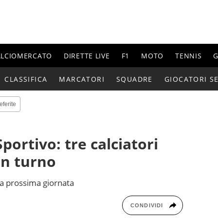
ALCIOMERCATO
DIRETTE LIVE
F1
MOTO
TENNIS
G
CLASSIFICA
MARCATORI
SQUADRE
GIOCATORI SE
eferite
Sportivo: tre calciatori
un turno
la prossima giornata
CONDIVIDI