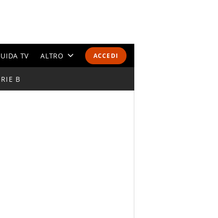
UIDA TV
ALTRO
ACCEDI
RIE B
CALENDARI E CLASSIFICHE
ALTRI SPORT
MONDIALI 2026
OLIMPIADI
GOSSIP
LIFESTYLE