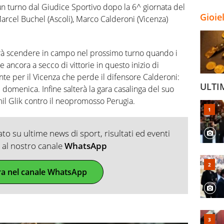
r un turno dal Giudice Sportivo dopo la 6^ giornata del
Gioie
Marcel Buchel (Ascoli), Marco Calderoni (Vicenza)
rà scendere in campo nel prossimo turno quando i
ancora a secco di vittorie in questo inizio di
te per il Vicenza che perde il difensore Calderoni:
ULTI
 domenica. Infine salterà la gara casalinga del suo
il Glik contro il neopromosso Perugia.
o su ultime news di sport, risultati ed eventi
ti al nostro canale
WhatsApp
ra nel canale WhatsApp