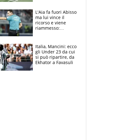
colpa della tosse
L'Aia fa fuori Abisso
ma lui vince il
ricorso e viene
riammesso:
continua momento
nero per gli arbitri
Italia, Mancini: ecco
gli Under 23 da cui
si può ripartire, da
Ekhator a Favasuli