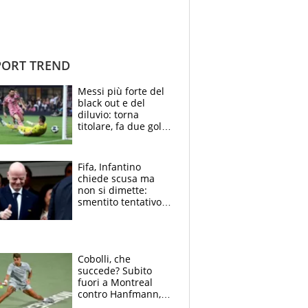
ORT TREND
Messi più forte del
black out e del
diluvio: torna
titolare, fa due gol e
un assist e trascina
l'Inter Miami, altro
che ritiro
Fifa, Infantino
chiede scusa ma
non si dimette:
smentito tentativo di
corruzione al
Marocco
Cobolli, che
succede? Subito
fuori a Montreal
contro Hanfmann,
per Flavio è tutta