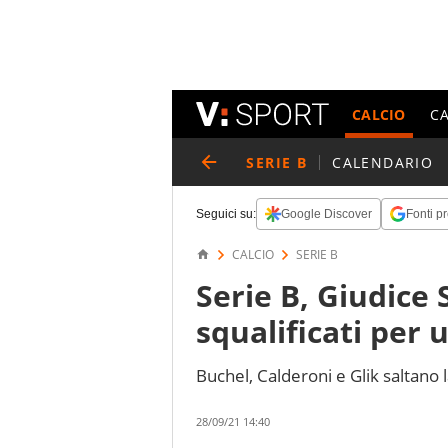
CALCIO
C
SERIE B
CALENDARIO
Seguici su:
Google Discover
Fonti pr
CALCIO
SERIE B
Serie B, Giudice 
squalificati per 
Buchel, Calderoni e Glik saltano 
28/09/21 14:40