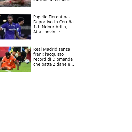
allenamenti fermi,
cosa succede
adesso
Pagelle Fiorentina-
Deportivo La Coruña
1-1: Ndour brilla,
Atta convince.
Pongracic rovina
tutto nel finale
Real Madrid senza
freni: l’acquisto
record di Diomande
che batte Zidane e
Ronaldo. Vinicius
rinnova: le cifre