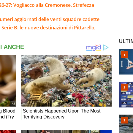
26-27: Vogliacco alla Cremonese, Strefezza
umeri aggiornati delle venti squadre cadette
Serie B: le nuove destinazioni di Pittarello,
ULTI