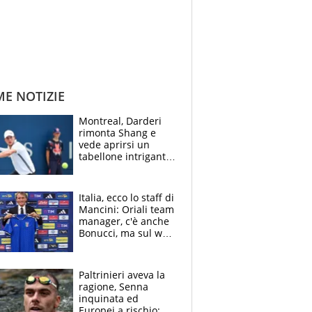
ME NOTIZIE
Montreal, Darderi
rimonta Shang e
vede aprirsi un
tabellone intrigante:
"Penso solo a
Borges, ma sono
felice del mio livello"
Italia, ecco lo staff di
Mancini: Oriali team
manager, c'è anche
Bonucci, ma sul web
infuria la polemica
Paltrinieri aveva la
ragione, Senna
inquinata ed
Europei a rischio: