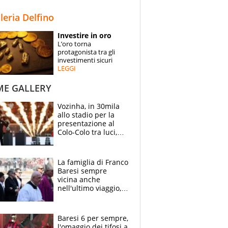
STORIE
lleria Delfino
SPECIALI
Investire in oro
L’oro torna
ESPERTI
protagonista tra gli
investimenti sicuri
LEGGI
CONTATTI
ME GALLERY
Vozinha, in 30mila
allo stadio per la
presentazione al
Colo-Colo tra luci,
spettacolo, elicotteri
e paracadutisti
La famiglia di Franco
Baresi sempre
vicina anche
nell'ultimo viaggio,
la moglie Maura, i
figli e i suoi cari
circondati
Baresi 6 per sempre,
dall'affetto dei tifosi
l'omaggio dei tifosi a