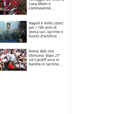
Casa Milan è
commovente:
maglie, bandiere,
sciarpe, lacrime e
bigliettini
Napoli è mille colori:
per i 100 anni di
storia luci, lacrime e
fuochi d'artificio: De
Laurentiis salta al
coro anti-Juve
Roma, Bah che
sfortuna: dopo 27'
col Cardiff esce in
barella in lacrime,
Dybala rigore da
schiaffi, i giallorossi
prendono 3 gol in
45'