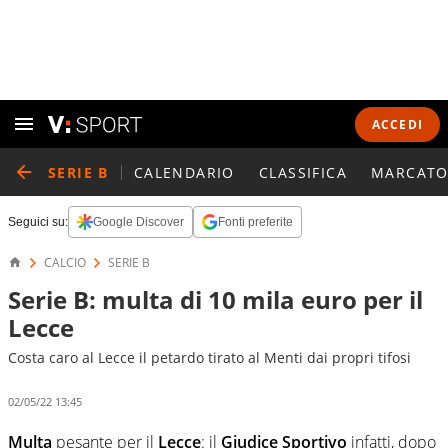
ACCEDI
SERIE B
CALENDARIO
CLASSIFICA
MARCATO
Seguici su:
Google Discover
Fonti preferite
CALCIO
SERIE B
Serie B: multa di 10 mila euro per il
Lecce
Costa caro al Lecce il petardo tirato al Menti dai propri tifosi
02/05/22 13:45
Multa
pesante per il
Lecce
: il
Giudice Sportivo
infatti, dopo