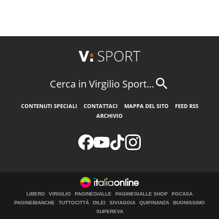
Cerca in Virgilio Sport...
CONTENUTI SPECIALI
CONTATTACI
MAPPA DEL SITO
FEED RSS
ARCHIVIO
LIBERO
VIRGILIO
PAGINEGIALLE
PAGINEGIALLE SHOP
PGCASA
PAGINEBIANCHE
TUTTOCITTÀ
DILEI
SIVIAGGIA
QUIFINANZA
BUONISSIMO
SUPEREVA