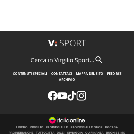
Cerca in Virgilio Sport...
CONTENUTI SPECIALI
CONTATTACI
MAPPA DEL SITO
FEED RSS
ARCHIVIO
LIBERO
VIRGILIO
PAGINEGIALLE
PAGINEGIALLE SHOP
PGCASA
PAGINEBIANCHE
TUTTOCITTÀ
DILEI
SIVIAGGIA
QUIFINANZA
BUONISSIMO