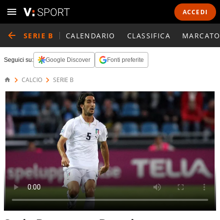
ACCEDI
SERIE B
CALENDARIO
CLASSIFICA
MARCATO
Seguici su:
Google Discover
Fonti preferite
CALCIO
SERIE B