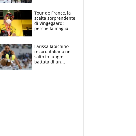
rito della Norvegia
di Haaland e
compagni
Tour de France, la
scelta sorprendente
di Vingegaard:
perché la maglia
gialla indossa la
mascherina, il
rischio da evitare
Larissa Iapichino
record italiano nel
salto in lungo:
battuta di un
centimetro mamma
Fiona May