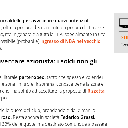
imaldello per avvicinare nuovi potenziali
, oltre a portare decisamente un po’ più d’interesse
o, ma in generale a tutta la LBA, specialmente in una
GUI
ossibile (probabile)
ingresso di NBA nel vecchio
Even
a.
entare azionista: i soldi non gli
l litorale
partenopeo,
tanto che spesso e volentieri
le zone limitrofe. Insomma, conosce bene la zona e
a che l’ha spinto ad accettare la proposta di
Rizzetta
,
mpo.
 delle quote del club, prendendole dalle mani di
oroso.
Resta ancora in società
Federico Grassi,
ol 33% delle quote, ma destinato comunque a passare