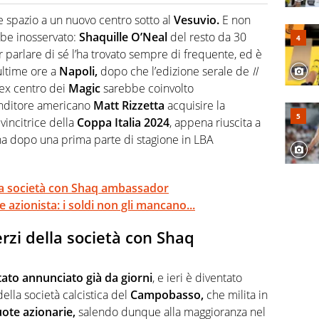
o a tutto campo, è il tuttologo di Virgilio Sport. Provate a
 di volley o di curling: ve ne farà innamorare
e spazio a un nuovo centro sotto al
Vesuvio.
E non
be inosservato:
Shaquille O’Neal
del resto da 30
 parlare di sé l’ha trovato sempre di frequente, ed è
ultime ore a
Napoli,
dopo che l’edizione serale de
Il
l’ex centro dei
Magic
sarebbe coinvolto
renditore americano
Matt Rizzetta
acquisire la
vincitrice della
Coppa Italia 2024
, appena riuscita a
a dopo una prima parte di stagione in LBA
lla società con Shaq ambassador
azionista: i soldi non gli mancano...
rzi della società con Shaq
stato annunciato già da giorni
, e ieri è diventato
) della società calcistica del
Campobasso,
che milita in
uote azionarie,
salendo dunque alla maggioranza nel