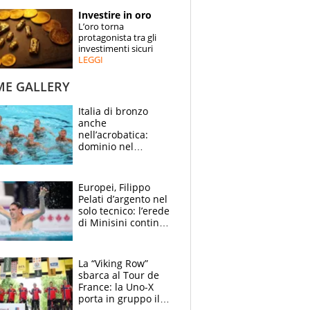
STORIE
Investire in oro
L’oro torna
SPECIALI
protagonista tra gli
investimenti sicuri
LEGGI
ESPERTI
ME GALLERY
CONTATTI
Italia di bronzo
anche
nell’acrobatica:
dominio nel
medagliere, ora
tocca a Ceccon, Curti
e compagni
Europei, Filippo
continuare
Pelati d’argento nel
solo tecnico: l’erede
di Minisini continua
a stupire, Los
Angeles è già nel
mirino
La “Viking Row”
sbarca al Tour de
France: la Uno-X
porta in gruppo il