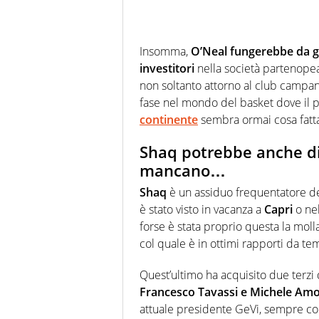
Insomma,
O’Neal fungerebbe da gr
investitori
nella società partenopea
non soltanto attorno al club campan
fase nel mondo del basket dove il p
continente
sembra ormai cosa fatt
Shaq potrebbe anche div
mancano…
Shaq
è un assiduo frequentatore de
è stato visto in vacanza a
Capri
o nel
forse è stata proprio questa la moll
col quale è in ottimi rapporti da te
Quest’ultimo ha acquisito due terzi
Francesco Tavassi e Michele Am
attuale presidente GeVi, sempre c