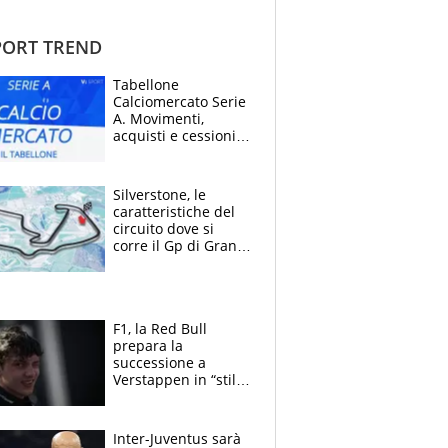
ORT TREND
Tabellone
Calciomercato Serie
A. Movimenti,
acquisti e cessioni:
estate 2026-27
Silverstone, le
caratteristiche del
circuito dove si
corre il Gp di Gran
Bretagna del
Motomondiale
F1, la Red Bull
prepara la
successione a
Verstappen in “stile
Antonelli”. Colapinto
derubato, che
attacco all’Italia
Inter-Juventus sarà