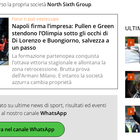
rso la propria società
North Sixth Group
.
Forse ti può interessare
Napoli firma l’impresa: Pullen e Green
ULTI
stendono l’Olimpia sotto gli occhi di
Di Lorenzo e Buongiorno, salvezza a
un passo
La formazione partenopea conquista
l’ottava vittoria stagionale e allontana la
zona retrocessione. Brutta prova
dell’Armani Milano. E intanto la società
azzurra cambia proprietà
o su ultime news di sport, risultati ed eventi
ti al nostro canale
WhatsApp
ra nel canale WhatsApp