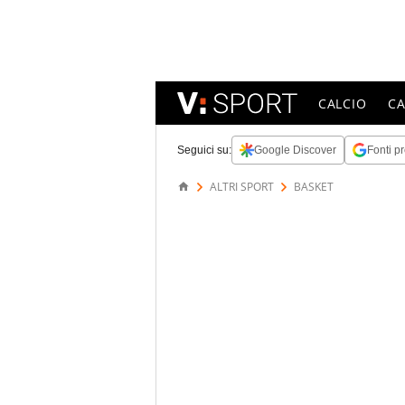
CALCIO
C
Seguici su:
Google Discover
Fonti pr
ALTRI SPORT
BASKET