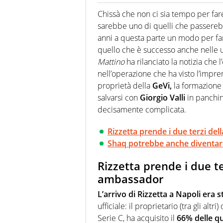
Giornalista (pubblicista) sportiv
chiedergli di boxe, di scherma,
Chissà che non ci sia tempo per far
sarebbe uno di quelli che passereb
anni a questa parte un modo per far
quello che è successo anche nelle 
Mattino
ha rilanciato la notizia che 
nell’operazione che ha visto l’imp
proprietà della
GeVi,
la formazione 
salvarsi con
Giorgio Valli
in panchin
decisamente complicata.
Rizzetta prende i due terzi de
Shaq potrebbe anche diventare 
Rizzetta prende i due te
ambassador
L’arrivo di Rizzetta a Napoli era 
ufficiale: il proprietario (tra gli altri
Serie C, ha acquisito il
66%
delle q