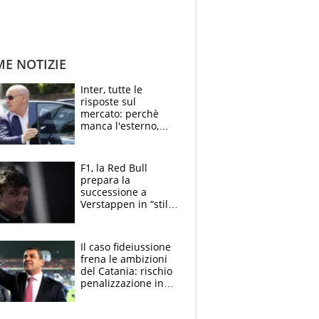
ME NOTIZIE
Inter, tutte le
risposte sul
mercato: perchè
manca l'esterno,
perchè Romero è
sfumato, quale è il
vero obiettivo di
F1, la Red Bull
Marotta
prepara la
successione a
Verstappen in “stile
Antonelli”. Colapinto
derubato, che
attacco all’Italia
Il caso fideiussione
frena le ambizioni
del Catania: rischio
penalizzazione in
classifica, cosa
succede?