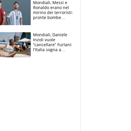
Mondiali, Messi e
Ronaldo erano nel
mirino dei terroristi:
pronte bombe
contro la Pulce
Mondiali, Daniele
Inzoli vuole
“cancellare” Furlani:
l'Italia sogna a
Eugene. Castellani
da record, Succo in
finale