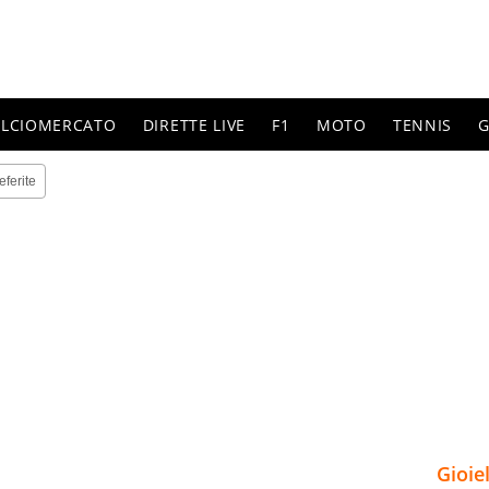
ALCIOMERCATO
DIRETTE LIVE
F1
MOTO
TENNIS
G
eferite
Gioie