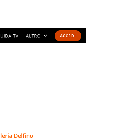
UIDA TV
ALTRO
ACCEDI
CALENDARI E CLASSIFICHE
ALTRI SPORT
MONDIALI 2026
OLIMPIADI
GOSSIP
LIFESTYLE
lleria Delfino