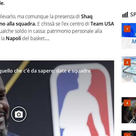
e.
SP
ilevarlo, ma comunque la presenza di
Shaq
no alla squadra.
E chissà se l’ex centro di
Team USA
ualche soldo in cassa: patrimonio personale alla
 la
Napoli
del basket…
quello che c'è da sapere: date e squadre