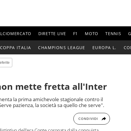
ALCIOMERCATO
DIRETTE LIVE
F1
MOTO
TENNIS
G
COPPA ITALIA
CHAMPIONS LEAGUE
EUROPA L.
CO
eferite
on mette fretta all'Inter
enta la prima amichevole stagionale contro il
erve pazienza, la società sa quello che serve".
CONDIVIDI
distintivo dell’era Conte coronata dalla conquista