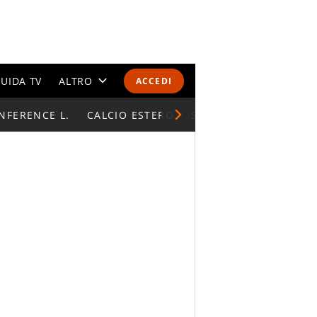
UIDA TV
ALTRO
ACCEDI
NFERENCE L.
CALENDARI E CLASSIFICHE
CALCIO ESTERO
SUPERCOPPA ITALIAN
ALTRI SPORT
MONDIALI 2026
OLIMPIADI
GOSSIP
LIFESTYLE