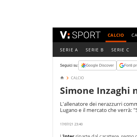
CALCIO
C
SERIE A
SERIE B
SERIE C
Seguici su:
Google Discover
Fonti pr
CALCIO
Simone Inzaghi n
L'allenatore dei nerazzurri comm
Lugano e il mercato che verrà: "S
17/07/21 23:40
L’
Inter
riparte dal carattere, segno 