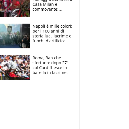
Casa Milan è
commovente:
maglie, bandiere,
sciarpe, lacrime e
bigliettini
Napoli è mille colori:
per i 100 anni di
storia luci, lacrime e
fuochi d'artificio: De
Laurentiis salta al
coro anti-Juve
Roma, Bah che
sfortuna: dopo 27'
col Cardiff esce in
barella in lacrime,
Dybala rigore da
schiaffi, i giallorossi
prendono 3 gol in
45'