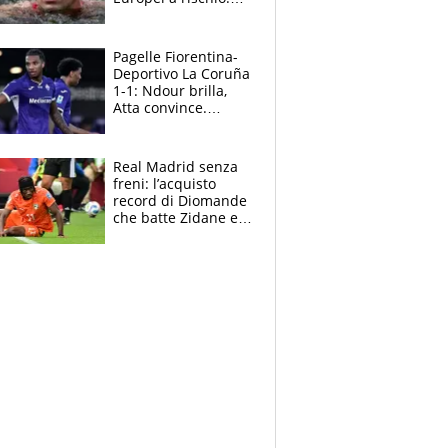
allenamenti fermi,
cosa succede
adesso
Pagelle Fiorentina-
Deportivo La Coruña
1-1: Ndour brilla,
Atta convince.
Pongracic rovina
tutto nel finale
Real Madrid senza
freni: l’acquisto
record di Diomande
che batte Zidane e
Ronaldo. Vinicius
rinnova: le cifre