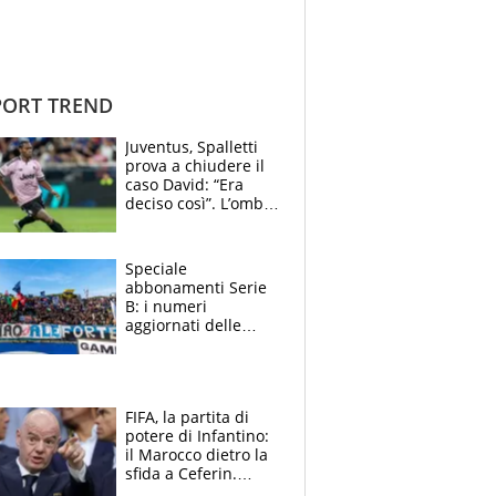
ORT TREND
Juventus, Spalletti
prova a chiudere il
caso David: “Era
deciso così”. L’ombra
di Zirkzee e la
sentenza dei tifosi
Speciale
abbonamenti Serie
B: i numeri
aggiornati delle
venti squadre
cadette
FIFA, la partita di
potere di Infantino:
il Marocco dietro la
sfida a Ceferin.
Scontro sul