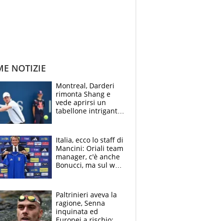
ME NOTIZIE
Montreal, Darderi
rimonta Shang e
vede aprirsi un
tabellone intrigante:
"Penso solo a
Borges, ma sono
felice del mio livello"
Italia, ecco lo staff di
Mancini: Oriali team
manager, c'è anche
Bonucci, ma sul web
infuria la polemica
Paltrinieri aveva la
ragione, Senna
inquinata ed
Europei a rischio: