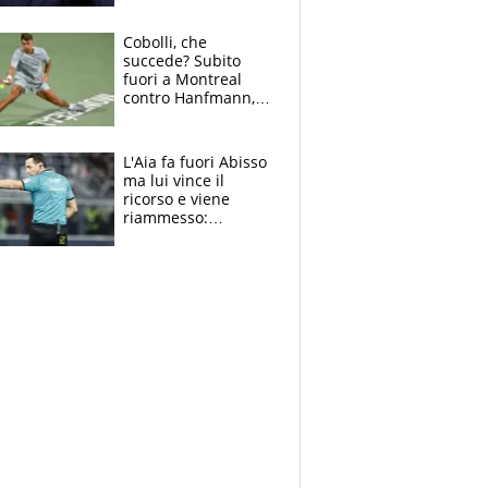
Mondiale a 64
squadre, l’ira di Figo
Cobolli, che
succede? Subito
fuori a Montreal
contro Hanfmann,
per Flavio è tutta
colpa della tosse
L'Aia fa fuori Abisso
ma lui vince il
ricorso e viene
riammesso:
continua momento
nero per gli arbitri