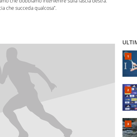
iamo che dobbiamo intervenire sulla fascia destra.
ucia che succeda qualcosa”.
ULTI