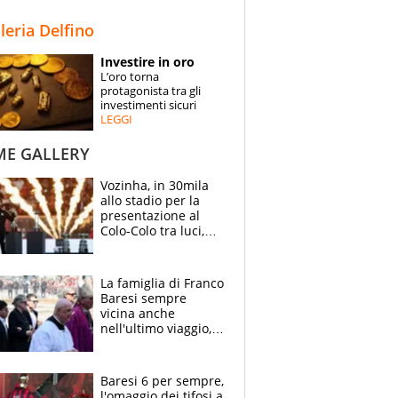
STORIE
lleria Delfino
SPECIALI
Investire in oro
L’oro torna
ESPERTI
protagonista tra gli
investimenti sicuri
LEGGI
CONTATTI
ME GALLERY
Vozinha, in 30mila
allo stadio per la
presentazione al
Colo-Colo tra luci,
spettacolo, elicotteri
e paracadutisti
La famiglia di Franco
Baresi sempre
vicina anche
nell'ultimo viaggio,
la moglie Maura, i
figli e i suoi cari
circondati
Baresi 6 per sempre,
dall'affetto dei tifosi
l'omaggio dei tifosi a