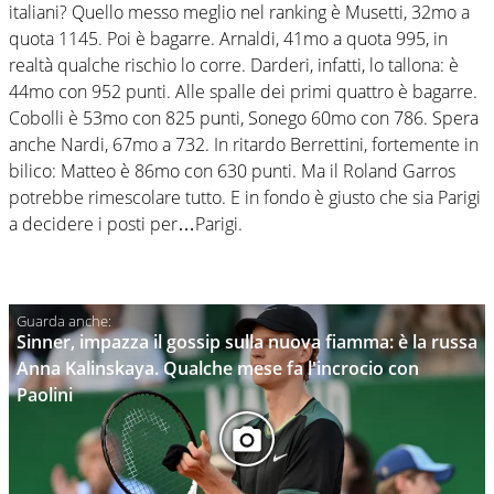
italiani? Quello messo meglio nel ranking è Musetti, 32mo a
quota 1145. Poi è bagarre. Arnaldi, 41mo a quota 995, in
realtà qualche rischio lo corre. Darderi, infatti, lo tallona: è
44mo con 952 punti. Alle spalle dei primi quattro è bagarre.
Cobolli è 53mo con 825 punti, Sonego 60mo con 786. Spera
anche Nardi, 67mo a 732. In ritardo Berrettini, fortemente in
bilico: Matteo è 86mo con 630 punti. Ma il Roland Garros
potrebbe rimescolare tutto. E in fondo è giusto che sia Parigi
a decidere i posti per…Parigi.
Sinner, impazza il gossip sulla nuova fiamma: è la russa
Anna Kalinskaya. Qualche mese fa l'incrocio con
Paolini