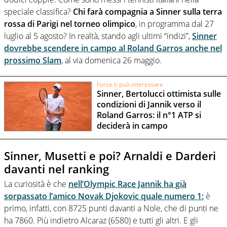
speciale classifica?
Chi farà compagnia a Sinner sulla terra
rossa di Parigi nel torneo olimpico
, in programma dal 27
luglio al 5 agosto? In realtà, stando agli ultimi “indizi”,
Sinner
dovrebbe scendere in campo al Roland Garros anche nel
prossimo Slam
, al via domenica 26 maggio.
Forse ti può interessare
Sinner, Bertolucci ottimista sulle
condizioni di Jannik verso il
Roland Garros: il n°1 ATP si
deciderà in campo
Sinner, Musetti e poi? Arnaldi e Darderi
davanti nel ranking
La curiosità è che
nell’Olympic Race Jannik ha già
sorpassato l’amico Novak Djokovic quale numero 1:
è
primo, infatti, con 8725 punti davanti a Nole, che di punti ne
ha 7860. Più indietro Alcaraz (6580) e tutti gli altri. E gli