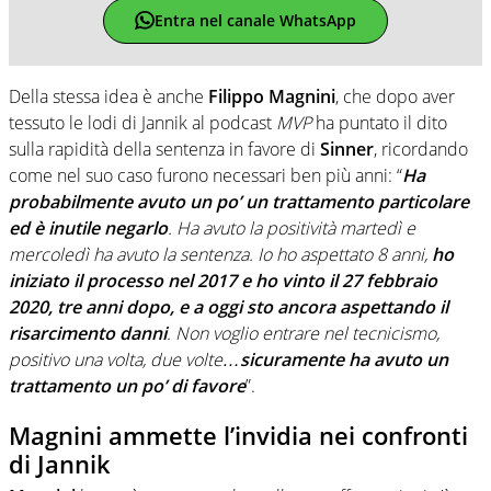
Entra nel canale WhatsApp
Della stessa idea è anche
Filippo Magnini
, che dopo aver
tessuto le lodi di Jannik al podcast
MVP
ha puntato il dito
sulla rapidità della sentenza in favore di
Sinner
, ricordando
come nel suo caso furono necessari ben più anni: “
Ha
probabilmente avuto un po’ un trattamento particolare
ed è inutile negarlo
. Ha avuto la positività martedì e
mercoledì ha avuto la sentenza. Io ho aspettato 8 anni,
ho
iniziato il processo nel 2017 e ho vinto il 27 febbraio
2020, tre anni dopo, e a oggi sto ancora aspettando il
risarcimento danni
. Non voglio entrare nel tecnicismo,
positivo una volta, due volte…
sicuramente ha avuto un
trattamento un po’ di favore
”.
Magnini ammette l’invidia nei confronti
di Jannik