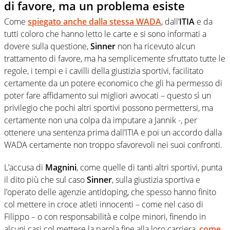
di favore, ma un problema esiste
Come
spiegato anche dalla stessa
WADA
, dall’
ITIA
e da
tutti coloro che hanno letto le carte e si sono informati a
dovere sulla questione,
Sinner
non ha ricevuto alcun
trattamento di favore, ma ha semplicemente sfruttato tutte le
regole, i tempi e i cavilli della giustizia sportivi, facilitato
certamente da un potere economico che gli ha permesso di
poter fare affidamento sui migliori avvocati – questo sì un
privilegio che pochi altri sportivi possono permettersi, ma
certamente non una colpa da imputare a Jannik -, per
ottenere una sentenza prima dall’ITIA e poi un accordo dalla
WADA certamente non troppo sfavorevoli nei suoi confronti.
L’accusa di
Magnini
, come quelle di tanti altri sportivi, punta
il dito più che sul caso
Sinner
, sulla giustizia sportiva e
l’operato delle agenzie antidoping, che spesso hanno finito
col mettere in croce atleti innocenti – come nel caso di
Filippo – o con responsabilità e colpe minori, finendo in
alcuni casi col mettere la parola fine alla loro carriera,
come