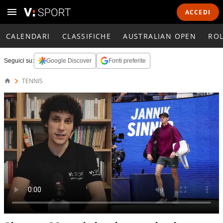
ACCEDI
CALENDARI
CLASSIFICHE
AUSTRALIAN OPEN
RO
Seguici su:
Google Discover
Fonti preferite
TENNIS