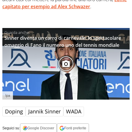
capitato per esempio ad
Alex
Schwazer
.
Sinner diventa un carro di carnevale: lo spettacolare
omaggio di Fano il numero uno del tennis mondiale
Ipa
Doping
Jannik Sinner
WADA
Seguici su:
Google Discover
Fonti preferite