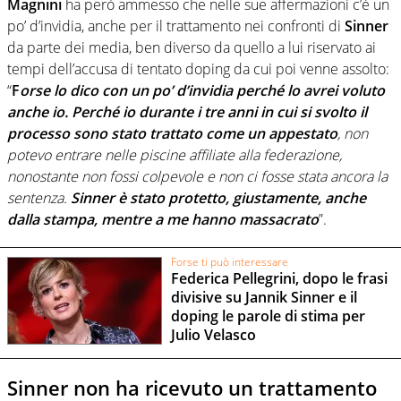
Magnini
ha però ammesso che nelle sue affermazioni c’è un
po’ d’invidia, anche per il trattamento nei confronti di
Sinner
da parte dei media, ben diverso da quello a lui riservato ai
tempi dell’accusa di tentato doping da cui poi venne assolto:
“
F
orse lo dico con un po’ d’invidia perché lo avrei voluto
anche io. Perché io durante i tre anni in cui si svolto il
processo sono stato trattato come un appestato
, non
potevo entrare nelle piscine affiliate alla federazione,
nonostante non fossi colpevole e non ci fosse stata ancora la
sentenza.
Sinner è stato protetto, giustamente, anche
dalla stampa, mentre a me hanno massacrato
”.
Forse ti può interessare
Federica Pellegrini, dopo le frasi
divisive su Jannik Sinner e il
doping le parole di stima per
Julio Velasco
Sinner non ha ricevuto un trattamento