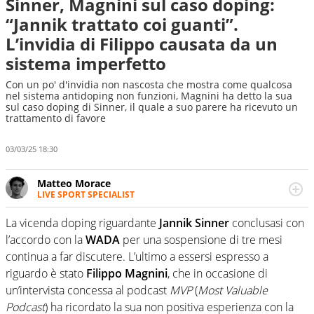
Sinner, Magnini sul caso doping:
“Jannik trattato coi guanti”.
L’invidia di Filippo causata da un
sistema imperfetto
Con un po' d'invidia non nascosta che mostra come qualcosa
nel sistema antidoping non funzioni, Magnini ha detto la sua
sul caso doping di Sinner, il quale a suo parere ha ricevuto un
trattamento di favore
03/03/25 18:30
Matteo Morace
LIVE SPORT SPECIALIST
La multimedialità quale approccio personale e
professionale. Ama raccontare lo sport focalizzando ogni
La vicenda doping riguardante
Jannik Sinner
conclusasi con
attenzione sul tempo reale: la verità della dirette non
l’accordo con la
WADA
per una sospensione di tre mesi
sono opinioni ma fatti
continua a far discutere. L’ultimo a essersi espresso a
riguardo è stato
Filippo Magnini
, che in occasione di
un’intervista concessa al podcast
MVP
(
Most Valuable
Podcast
) ha ricordato la sua non positiva esperienza con la