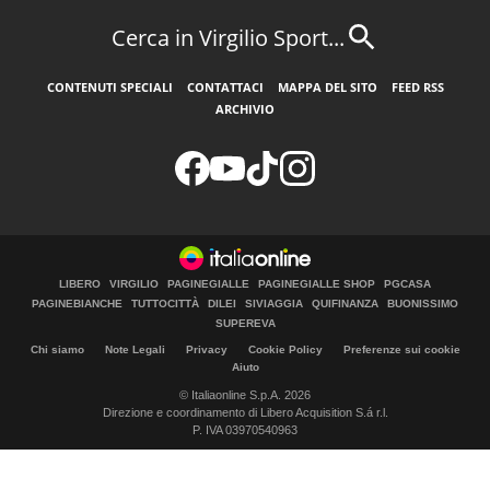
Cerca in Virgilio Sport...
CONTENUTI SPECIALI
CONTATTACI
MAPPA DEL SITO
FEED RSS
ARCHIVIO
LIBERO
VIRGILIO
PAGINEGIALLE
PAGINEGIALLE SHOP
PGCASA
PAGINEBIANCHE
TUTTOCITTÀ
DILEI
SIVIAGGIA
QUIFINANZA
BUONISSIMO
SUPEREVA
Chi siamo
Note Legali
Privacy
Cookie Policy
Preferenze sui cookie
Aiuto
© Italiaonline S.p.A. 2026
Direzione e coordinamento di Libero Acquisition S.á r.l.
P. IVA 03970540963