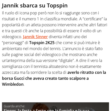
Jannik sbarca su Topspin
Il ruolo di icona pop però non lo si raggiunge sono con i
risultati e il numero 1 in classifica mondiale. A “certificare” la
popolarità di un atleta possono intervenire anche altri fattori
e tra questi c’è anche la possibilità di essere il volto di un
videogioco.
Jannik Sinner
diventa infatti uno dei
“personaggi” di
Topspin 2K25
che come si può intuire è
ambientato nel mondo del tennis. L’annuncio è stato fatto
sulle pagine social del videogioco che mostrano anche
un’anteprima della sua versione “digitale”. A dire il vero la
somiglianza con il tennista altoatesino non è esattamente
azzeccata ma fa sorridere la scelta di
averlo ritratto con la
borsa Gucci che aveva creato tanto scalpore a
Wimbledon
.
Sinner, la festa a Sesto con la famiglia e la sua