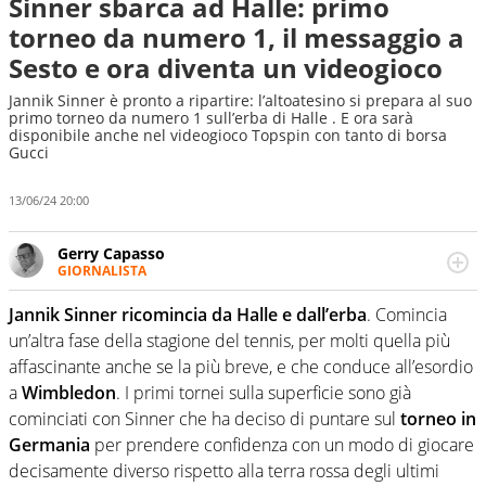
Sinner sbarca ad Halle: primo
torneo da numero 1, il messaggio a
Sesto e ora diventa un videogioco
Jannik Sinner è pronto a ripartire: l’altoatesino si prepara al suo
primo torneo da numero 1 sull’erba di Halle . E ora sarà
disponibile anche nel videogioco Topspin con tanto di borsa
Gucci
13/06/24 20:00
Gerry Capasso
GIORNALISTA
Per lui gli sport americani non hanno segreti: basket,
football, baseball e la capacità innata di trovare la notizia
Jannik Sinner ricomincia da Halle e dall’erba
. Comincia
dove altri non vedono granché
un’altra fase della stagione del tennis, per molti quella più
affascinante anche se la più breve, e che conduce all’esordio
a
Wimbledon
. I primi tornei sulla superficie sono già
cominciati con Sinner che ha deciso di puntare sul
torneo in
Germania
per prendere confidenza con un modo di giocare
decisamente diverso rispetto alla terra rossa degli ultimi