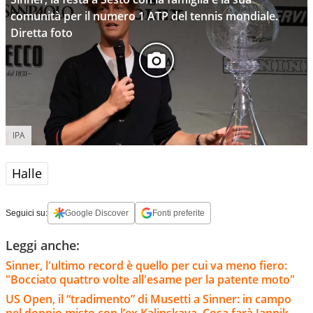
comunità per il numero 1 ATP del tennis mondiale.
Diretta foto
IPA
Halle
Seguici su:
Google Discover
Fonti preferite
Leggi anche:
Sinner, l'ultimo record è quello per cui va meno fiero:
"Bocciato quattro volte all'esame per la patente moto"
US Open, il “tradimento” di Musetti a Sinner: in campo
nel doppio misto con l’ex Kalinskaya. Cosa farà Jannik