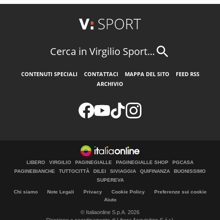
Cerca in Virgilio Sport...
CONTENUTI SPECIALI
CONTATTACI
MAPPA DEL SITO
FEED RSS
ARCHIVIO
LIBERO
VIRGILIO
PAGINEGIALLE
PAGINEGIALLE SHOP
PGCASA
PAGINEBIANCHE
TUTTOCITTÀ
DILEI
SIVIAGGIA
QUIFINANZA
BUONISSIMO
SUPEREVA
Chi siamo
Note Legali
Privacy
Cookie Policy
Preferenze sui cookie
Aiuto
© Italiaonline S.p.A. 2026
Direzione e coordinamento di Libero Acquisition S.á r.l.