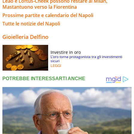
Leao e Loftus-Cheek possono restare al Milan,
Mastantuono verso la Fiorentina
Prossime partite e calendario del Napoli
Tutte le notizie del Napoli
Gioielleria Delfino
Investire in oro
L’oro torna protagonista tra gli investimenti
sicuri
LEGGI