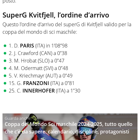
posto.
SuperG Kvitfjell, l’ordine d’arrivo
Questo l’ordine d’arrivo del superG di Kvitfjell valido per la
coppa del mondo di sci maschile:
1. D.
PARIS
(ITA) in 1’08”98
2. J. Crawford (CAN) a 0”38
3. M. Hrobat (SLO) a 0”47
4. M. Odermatt (SVI) a 0”48
5. V. Kriechmayr (AUT) a 0”49
15. G.
FRANZONI
(ITA) a 0”81
25. C.
INNERHOFER
(ITA) a 1”30
Coppa del Mondo Sci maschile 2024-2025, tutto quello
che c’è da sapere: calendario, discipline, protagonisti