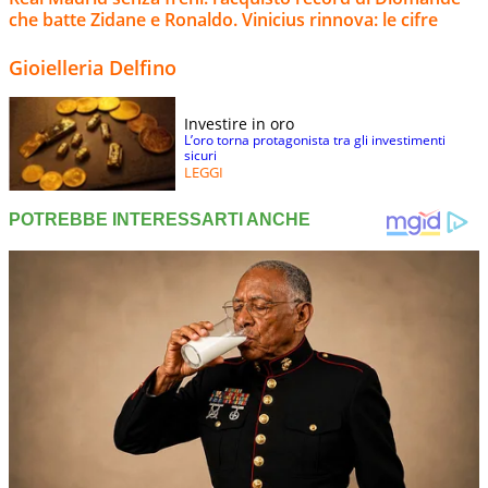
che batte Zidane e Ronaldo. Vinicius rinnova: le cifre
Gioielleria Delfino
Investire in oro
L’oro torna protagonista tra gli investimenti
sicuri
LEGGI