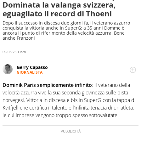
Dominata la valanga svizzera,
eguagliato il record di Thoeni
Dopo il successo in discesa due giorni fa, il veterano azzurro
conquista la vittoria anche in SuperG: a 35 anni Domme è
ancora il punto di riferimento della velocità azzurra. Bene
anche Franzoni
09/03/25 11:28
Gerry Capasso
GIORNALISTA
Per lui gli sport americani non hanno segreti: basket,
football, baseball e la capacità innata di trovare la notizia
Dominik Paris semplicemente infinito
: il veterano della
dove altri non vedono granché
velocità azzurra vive la sua seconda giovinezza sulle pista
norvegesi. Vittoria in discesa e bis in SuperG con la tappa di
Kvitfjell che certifica il talento e l’infinita tenacia di un atleta,
le cui imprese vengono troppo spesso sottovalutate.