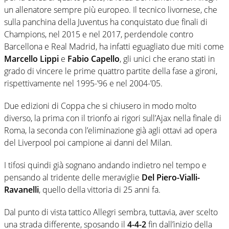
un allenatore sempre più europeo. Il tecnico livornese, che
sulla panchina della Juventus ha conquistato due finali di
Champions, nel 2015 e nel 2017, perdendole contro
Barcellona e Real Madrid, ha infatti eguagliato due miti come
Marcello Lippi
e
Fabio Capello
, gli unici che erano stati in
grado di vincere le prime quattro partite della fase a gironi,
rispettivamente nel 1995-’96 e nel 2004-’05.
Due edizioni di Coppa che si chiusero in modo molto
diverso, la prima con il trionfo ai rigori sull’Ajax nella finale di
Roma, la seconda con l’eliminazione già agli ottavi ad opera
del Liverpool poi campione ai danni del Milan.
I tifosi quindi già sognano andando indietro nel tempo e
pensando al tridente delle meraviglie
Del Piero-Vialli-
Ravanelli
, quello della vittoria di 25 anni fa.
Dal punto di vista tattico Allegri sembra, tuttavia, aver scelto
una strada differente, sposando il
4-4-2
fin dall’inizio della