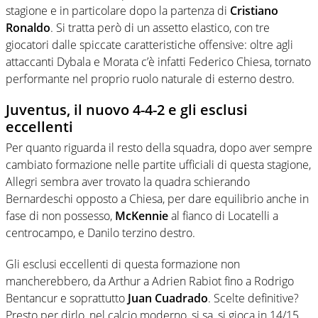
stagione e in particolare dopo la partenza di
Cristiano
Ronaldo
. Si tratta però di un assetto elastico, con tre
giocatori dalle spiccate caratteristiche offensive: oltre agli
attaccanti Dybala e Morata c’è infatti Federico Chiesa, tornato
performante nel proprio ruolo naturale di esterno destro.
Juventus, il nuovo 4-4-2 e gli esclusi
eccellenti
Per quanto riguarda il resto della squadra, dopo aver sempre
cambiato formazione nelle partite ufficiali di questa stagione,
Allegri sembra aver trovato la quadra schierando
Bernardeschi opposto a Chiesa, per dare equilibrio anche in
fase di non possesso,
McKennie
al fianco di Locatelli a
centrocampo, e Danilo terzino destro.
Gli esclusi eccellenti di questa formazione non
mancherebbero, da Arthur a Adrien Rabiot fino a Rodrigo
Bentancur e soprattutto
Juan Cuadrado
. Scelte definitive?
Presto per dirlo, nel calcio moderno, si sa, si gioca in 14/15,