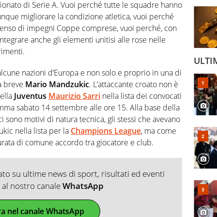
pionato di Serie A. Vuoi perché tutte le squadre hanno
que migliorare la condizione atletica, vuoi perché
 denso di impegni Coppe comprese, vuoi perché, con
integrare anche gli elementi unitisi alle rose nelle
rimenti.
ULTI
alcune nazioni d’Europa e non solo e proprio in una di
a breve
Mario Mandzukic
. L’attaccante croato non è
della
Juventus
Maurizio Sarri
nella lista dei convocati
amma sabato 14 settembre alle ore 15. Alla base della
ci sono motivi di natura tecnica, gli stessi che avevano
kic nella lista per la
Champions League
, ma come
turata di comune accordo tra giocatore e club.
o su ultime news di sport, risultati ed eventi
ti al nostro canale
WhatsApp
ra nel canale WhatsApp