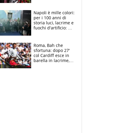
maglie, bandiere,
sciarpe, lacrime e
bigliettini
Napoli è mille colori:
per i 100 anni di
storia luci, lacrime e
fuochi d'artificio: De
Laurentiis salta al
coro anti-Juve
Roma, Bah che
sfortuna: dopo 27'
col Cardiff esce in
barella in lacrime,
Dybala rigore da
schiaffi, i giallorossi
prendono 3 gol in
45'