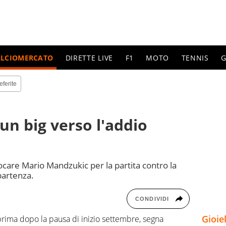
ALCIOMERCATO
DIRETTE LIVE
F1
MOTO
TENNIS
G
eferite
un big verso l'addio
ocare Mario Mandzukic per la partita contro la
 partenza.
CONDIVIDI
Gioie
 prima dopo la pausa di inizio settembre, segna