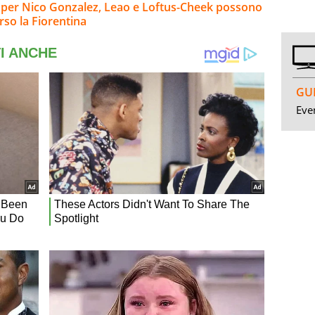
io per Nico Gonzalez, Leao e Loftus-Cheek possono
rso la Fiorentina
GUI
Even