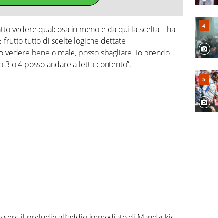
to vedere qualcosa in meno e da qui la scelta – ha
frutto tutto di scelte logiche dettate
sso vedere bene o male, posso sbagliare. Io prendo
io 3 o 4 posso andare a letto contento”.
ssere il preludio all’addio immediato di Mandzukic