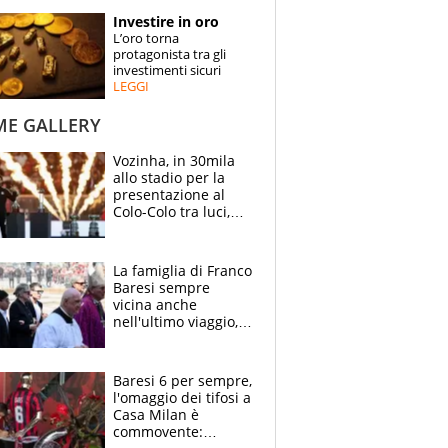
STORIE
Investire in oro
L’oro torna
SPECIALI
protagonista tra gli
investimenti sicuri
LEGGI
ESPERTI
ME GALLERY
CONTATTI
Vozinha, in 30mila
allo stadio per la
presentazione al
Colo-Colo tra luci,
spettacolo, elicotteri
e paracadutisti
La famiglia di Franco
Baresi sempre
vicina anche
nell'ultimo viaggio,
la moglie Maura, i
figli e i suoi cari
circondati
Baresi 6 per sempre,
dall'affetto dei tifosi
l'omaggio dei tifosi a
Casa Milan è
commovente: