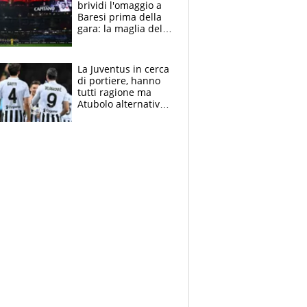
brividi l'omaggio a
Baresi prima della
gara: la maglia del
capitano a
centrocampo
La Juventus in cerca
di portiere, hanno
tutti ragione ma
Atubolo alternativa
a Vicario non regge
e la soluzione
rimane Milinkovic-
Savic