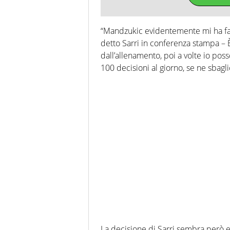
“Mandzukic evidentemente mi ha fat
detto Sarri in conferenza stampa – È 
dall’allenamento, poi a volte io po
100 decisioni al giorno, se ne sbagl
La decisione di Sarri sembra però e