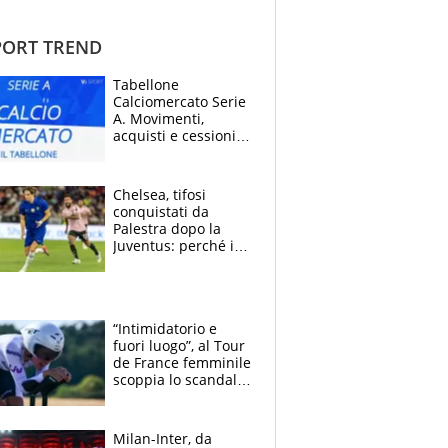
ORT TREND
Tabellone
Calciomercato Serie
A. Movimenti,
acquisti e cessioni:
estate 2026-27
Chelsea, tifosi
conquistati da
Palestra dopo la
Juventus: perché i
fan dei Blues sono
pazzi dell’azzurro
“Intimidatorio e
fuori luogo”, al Tour
de France femminile
scoppia lo scandalo:
un uomo controlla i
reggiseni delle
atlete
Milan-Inter, da