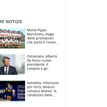
ME NOTIZIE
Morto Pippo
Marchioro, mago
delle promozioni
che portò il Cesena
in Europa e scoprì
per primo la classe
di Baresi
Ostiamare, Alberto
De Rossi nuovo
presidente: il
compito e gli
obiettivi ricevuti dal
figlio Daniele
Italvolley, infortunio
per Orro, Velasco
convoca Allaoui: le
condizioni della
palleggiatrice per gli
Europei