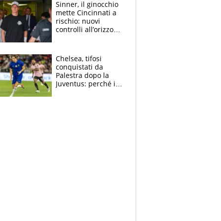
Sinner, il ginocchio
mette Cincinnati a
rischio: nuovi
controlli all’orizzonte
e il possibile
sacrificio per lo US
Open
Chelsea, tifosi
conquistati da
Palestra dopo la
Juventus: perché i
fan dei Blues sono
pazzi dell’azzurro