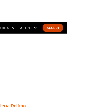
UIDA TV
ALTRO
ACCEDI
CALENDARI E CLASSIFICHE
ALTRI SPORT
MONDIALI 2026
OLIMPIADI
GOSSIP
LIFESTYLE
lleria Delfino