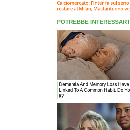
Calciomercato: l'Inter fa sul ser
restare al Milan, Mastantuono ve