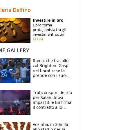
STORIE
lleria Delfino
SPECIALI
Investire in oro
L’oro torna
ESPERTI
protagonista tra gli
investimenti sicuri
LEGGI
CONTATTI
ME GALLERY
Roma, che tracollo
col Brighton: Gasp
nel baratro se la
prende con i suoi
cambiando tutti
Trabzonspor, delirio
per Salah: tifosi
impazziti e lui firma
il contratto allo
stadio
Vozinha, in 30mila
allo stadio per la