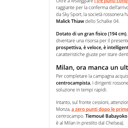
Oltre a festeggiare
i tre punti conq
raggiante per la conferma dell’arri
da Sky Sport, la società rossonera ha
Malick Thiaw
dello Schalke 04.
Dotato di un gran fisico (194 cm)
diventare una risorsa per il presente
prospettiva, è veloce, è intelligen
caratteristiche giuste per stare dent
Milan, ora manca un ul
Per completare la campagna acquist
centrocampista.
I dirigenti rossone
soluzione in tempi rapidi.
Intanto, sul fronte cessioni, attenzi
Monza,
a zero punti dopo le prime
centrocampo.
Tiemoué Babayoko 
è al Milan in prestito dal Chelsea).