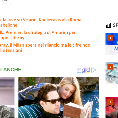
la Juve su Vicario, Koulierakis alla Roma,
SP
 tabellone
lla Premier: la strategia di Amorim per
 dopo il derby
ay, il Milan spera nel rilancio ma le cifre non
lle tensioni