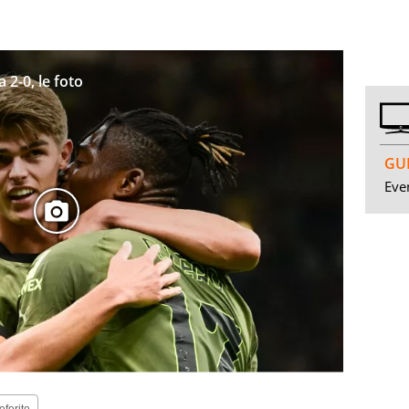
 2-0, le foto
GUI
Even
eferite