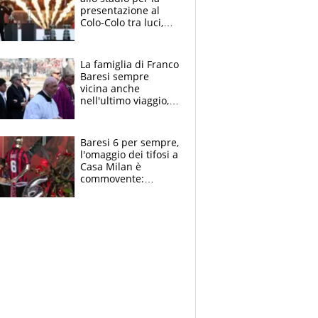
presentazione al
Colo-Colo tra luci,
spettacolo, elicotteri
e paracadutisti
La famiglia di Franco
Baresi sempre
vicina anche
nell'ultimo viaggio,
la moglie Maura, i
figli e i suoi cari
circondati
Baresi 6 per sempre,
dall'affetto dei tifosi
l'omaggio dei tifosi a
Casa Milan è
commovente:
maglie, bandiere,
sciarpe, lacrime e
bigliettini