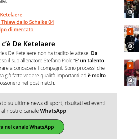
ale.
e Ketelaere
di Thiaw dallo Schalke 04
lpo di mercato
o, c’è De Ketelaere
arles De Ketelaere non ha tradito le attese.
Da
so il suo allenatore Stefano Pioli: “
E’ un talento
arare a conoscere i compagni. Sono processi che
ha già fatto vedere qualità importanti ed
è molto
 rossonero nel post match.
o su ultime news di sport, risultati ed eventi
ti al nostro canale
WhatsApp
ra nel canale WhatsApp