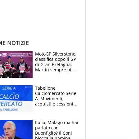
ME NOTIZIE
MotoGP Silverstone,
classifica dopo il GP
di Gran Bretagna:
Martin sempre più
leader, ma
Bezzecchi avanza
Tabellone
Calciomercato Serie
A. Movimenti,
acquisti e cessioni:
estate 2026-27
Italia, Malagò ma hai
parlato con
Buonfiglio? Il Coni
blocca la nomina di