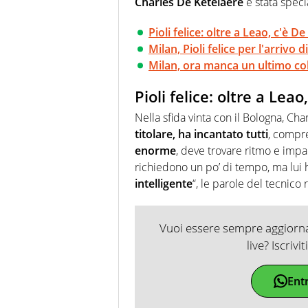
Charles De Ketelaere
è stata speci
Pioli felice: oltre a Leao, c'è D
Milan, Pioli felice per l'arrivo 
Milan, ora manca un ultimo co
Pioli felice: oltre a Lea
Nella sfida vinta con il Bologna, Ch
titolare, ha incantato tutti
, compre
enorme
, deve trovare ritmo e imp
richiedono un po’ di tempo, ma lui 
intelligente
“, le parole del tecnico
Vuoi essere sempre aggiornat
live? Iscrivi
Ent