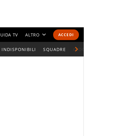
UIDA TV
ALTRO
ACCEDI
INDISPONIBILI
CALENDARI E CLASSIFICHE
SQUADRE
GIOCATORI SERIE A
ALTRI SPORT
MONDIALI 2026
OLIMPIADI
GOSSIP
LIFESTYLE