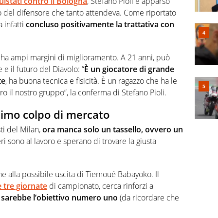
uistati contro il Bologna
, Stefano Pioli è apparso
vo del difensore che tanto attendeva. Come riportato
 infatti
concluso positivamente la trattativa con
, ha ampi margini di miglioramento. A 21 anni, può
 e il futuro del Diavolo: “
È un giocatore di grande
te
, ha buona tecnica e fisicità. È un ragazzo che ha le
ro il nostro gruppo”, la conferma di Stefano Pioli.
timo colpo di mercato
i del Milan,
ora manca solo un tassello, ovvero un
ri sono al lavoro e sperano di trovare la giusta
one alla possibile uscita di Tiemoué Babayoko. Il
 tre giornate
di campionato, cerca rinforzi a
sarebbe l’obiettivo numero uno
(da ricordare che