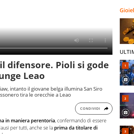
Gioie
ULTI
il difensore. Pioli si gode
punge Leao
iaw, intanto il giovane belga illumina San Siro
ossonero tira le orecchie a Leao
CONDIVIDI
gna in maniera perentoria
, confermando di essere
usi per tutti, anche se la
prima da titolare di