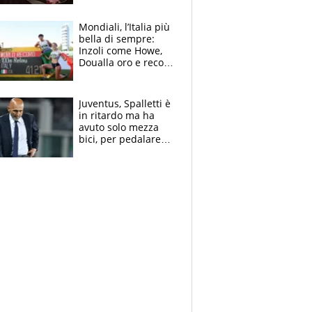
Mondiali, l’Italia più
bella di sempre:
Inzoli come Howe,
Doualla oro e record
con la staffetta, Di
Fabio dominatrice
Juventus, Spalletti è
in ritardo ma ha
avuto solo mezza
bici, per pedalare
serve altro: i nodi
cruciali