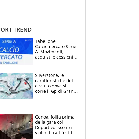
ORT TREND
Tabellone
Calciomercato Serie
A. Movimenti,
acquisti e cessioni:
estate 2026-27
Silverstone, le
caratteristiche del
circuito dove si
corre il Gp di Gran
Bretagna del
Motomondiale
Genoa, follia prima
della gara col
Deportivo: scontri
violenti tra tifosi, il
video è virale