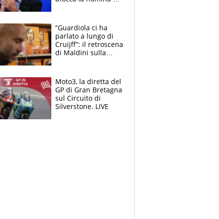
Diana Bianchedi
“Guardiola ci ha
parlato a lungo di
Cruijff”: il retroscena
di Maldini sulla
Nazionale e sul
sogno interrotto
Moto3, la diretta del
GP di Gran Bretagna
sul Circuito di
Silverstone. LIVE