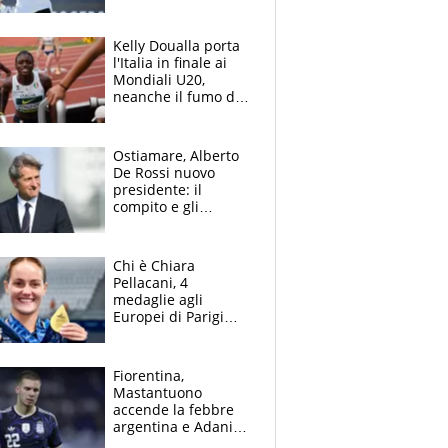
sfida a due con
Sinner si conferma
terzo. Quanti malori
Kelly Doualla porta
a Montreal
l'Italia in finale ai
Mondiali U20,
neanche il fumo di
un incendio la frena
sui 100 metri
Ostiamare, Alberto
De Rossi nuovo
presidente: il
compito e gli
obiettivi ricevuti dal
figlio Daniele
Chi è Chiara
Pellacani, 4
medaglie agli
Europei di Parigi
2026, papà
Giampaolo
giornalista, mamma
Fiorentina,
insegnante e il
Mastantuono
fratello calciatore
accende la febbre
argentina e Adani
impazzisce. Ma