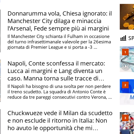
Madrid ha ...
Donnarumma vola, Chiesa ignorato: il
Manchester City dilaga e minaccia
l’Arsenal, Fede sempre più ai margini
Il Manchester City schianta il Fulham in occasione
SP
del turno infrasettimanale valevole per la 26esima
giornata di Premier League e si porta a -3 ...
Napoli, Conte sconfessa il mercato:
Lucca ai margini e Lang diventa un
caso. Manna torna sulle tracce di
Lookman
Il Napoli ha bisogno di una svolta per non perdere
il treno scudetto. La squadra di Antonio Conte è
reduce da tre pareggi consecutivi contro Verona, ...
Chuckwueze vede il Milan da scudetto
e non esclude il ritorno in Italia: Non
ho avuto le opportunità che mi