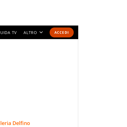
UIDA TV
ALTRO
ACCEDI
CALENDARI E CLASSIFICHE
ALTRI SPORT
MONDIALI 2026
OLIMPIADI
GOSSIP
LIFESTYLE
lleria Delfino