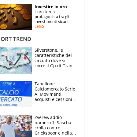
STORIE
Investire in oro
L’oro torna
SPECIALI
protagonista tra gli
investimenti sicuri
LEGGI
ESPERTI
ORT TREND
CONTATTI
Silverstone, le
caratteristiche del
circuito dove si
corre il Gp di Gran
Bretagna del
Motomondiale
Tabellone
Calciomercato Serie
A. Movimenti,
acquisti e cessioni:
estate 2026-27
Zverev, addio
numero 1: Sascha
crolla contro
Griekspoor e nella