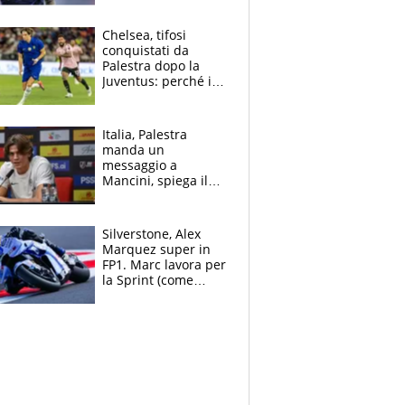
Antognoni ‘rovina la
festa’ a Commisso
Chelsea, tifosi
conquistati da
Palestra dopo la
Juventus: perché i
fan dei Blues sono
pazzi dell’azzurro
Italia, Palestra
manda un
messaggio a
Mancini, spiega il
motivo del no
all’Inter e lancia
l'alleanza con
Silverstone, Alex
Donnarumma
Marquez super in
FP1. Marc lavora per
la Sprint (come
Martin), bene
Bezzecchi