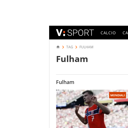
CALCIO
C
TAG
FULHAM
Fulham
Fulham
MONDIALI