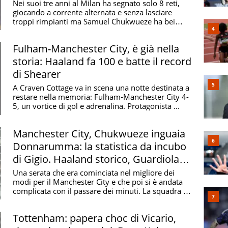
aspettavo
Nei suoi tre anni al Milan ha segnato solo 8 reti,
giocando a corrente alternata e senza lasciare
troppi rimpianti ma Samuel Chukwueze ha bei
ricordi ...
Fulham-Manchester City, è già nella
storia: Haaland fa 100 e batte il record
di Shearer
A Craven Cottage va in scena una notte destinata a
restare nella memoria: Fulham-Manchester City 4-
5, un vortice di gol e adrenalina. Protagonista ...
Manchester City, Chukwueze inguaia
Donnarumma: la statistica da incubo
di Gigio. Haaland storico, Guardiola in
confusione
Una serata che era cominciata nel migliore dei
modi per il Manchester City e che poi si è andata
complicata con il passare dei minuti. La squadra di
...
Tottenham: papera choc di Vicario,