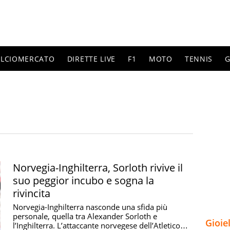
ALCIOMERCATO
DIRETTE LIVE
F1
MOTO
TENNIS
G
Norvegia-Inghilterra, Sorloth rivive il
suo peggior incubo e sogna la
rivincita
Norvegia-Inghilterra nasconde una sfida più
personale, quella tra Alexander Sorloth e
Gioie
l’Inghilterra. L’attaccante norvegese dell’Atletico