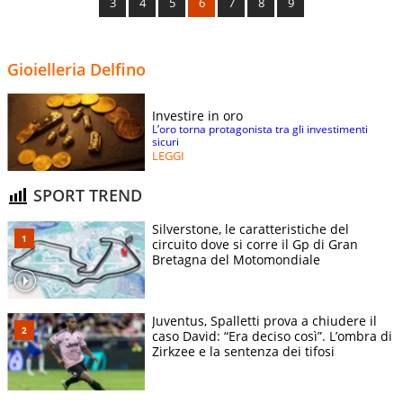
3
4
5
6
7
8
9
Gioielleria Delfino
Investire in oro
L’oro torna protagonista tra gli investimenti
sicuri
LEGGI
SPORT TREND
Silverstone, le caratteristiche del
circuito dove si corre il Gp di Gran
Bretagna del Motomondiale
Juventus, Spalletti prova a chiudere il
caso David: “Era deciso così”. L’ombra di
Zirkzee e la sentenza dei tifosi