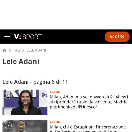
ACCEDI
TAG
LELE ADANI
Lele Adani
Lele Adani - pagina 6 di 11
CALCIO
Milan, Adani ma sei davvero tu? "Allegri
si riprenderà ruolo da vincente, Modric
patrimonio dell'Unesco"
CALCIO
Milan, chi è Estupinan: l’incoronazione
di De Zerbi e l’accoglienza di Adani.