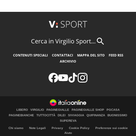
Cerca in Virgilio Sport...
CONTENUTI SPECIALI
CONTATTACI
MAPPA DEL SITO
FEED RSS
ARCHIVIO
LIBERO
VIRGILIO
PAGINEGIALLE
PAGINEGIALLE SHOP
PGCASA
PAGINEBIANCHE
TUTTOCITTÀ
DILEI
SIVIAGGIA
QUIFINANZA
BUONISSIMO
SUPEREVA
Chi siamo
Note Legali
Privacy
Cookie Policy
Preferenze sui cookie
Aiuto