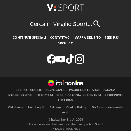
Cerca in Virgilio Sport...
CONTENUTI SPECIALI
CONTATTACI
MAPPA DEL SITO
FEED RSS
ARCHIVIO
LIBERO
VIRGILIO
PAGINEGIALLE
PAGINEGIALLE SHOP
PGCASA
PAGINEBIANCHE
TUTTOCITTÀ
DILEI
SIVIAGGIA
QUIFINANZA
BUONISSIMO
SUPEREVA
Chi siamo
Note Legali
Privacy
Cookie Policy
Preferenze sui cookie
Aiuto
© Italiaonline S.p.A. 2026
Direzione e coordinamento di Libero Acquisition S.á r.l.
P. IVA 03970540963