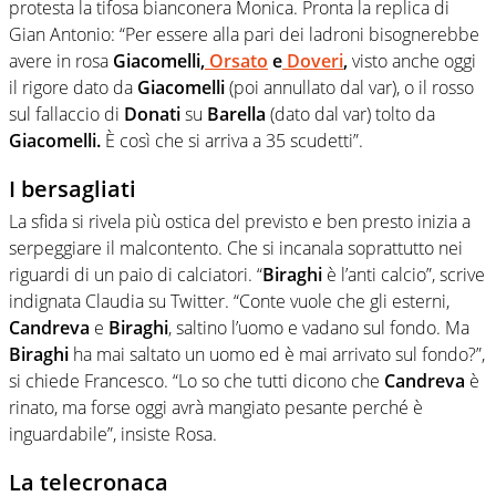
protesta la tifosa bianconera Monica. Pronta la replica di
Gian Antonio: “Per essere alla pari dei ladroni bisognerebbe
avere in rosa
Giacomelli,
Orsato
e
Doveri
,
visto anche oggi
il rigore dato da
Giacomelli
(poi annullato dal var), o il rosso
sul fallaccio di
Donati
su
Barella
(dato dal var) tolto da
Giacomelli.
È così che si arriva a 35 scudetti”.
I bersagliati
La sfida si rivela più ostica del previsto e ben presto inizia a
serpeggiare il malcontento. Che si incanala soprattutto nei
riguardi di un paio di calciatori. “
Biraghi
è l’anti calcio”, scrive
indignata Claudia su Twitter. “Conte vuole che gli esterni,
Candreva
e
Biraghi
, saltino l’uomo e vadano sul fondo. Ma
Biraghi
ha mai saltato un uomo ed è mai arrivato sul fondo?”,
si chiede Francesco. “Lo so che tutti dicono che
Candreva
è
rinato, ma forse oggi avrà mangiato pesante perché è
inguardabile”, insiste Rosa.
La telecronaca