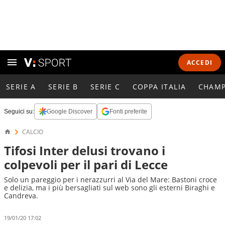
ACCEDI
SERIE A
SERIE B
SERIE C
COPPA ITALIA
CHAMP
Seguici su:
Google Discover
Fonti preferite
CALCIO
Tifosi Inter delusi trovano i
colpevoli per il pari di Lecce
Solo un pareggio per i nerazzurri al Via del Mare: Bastoni croce
e delizia, ma i più bersagliati sul web sono gli esterni Biraghi e
Candreva.
19/01/20 17:02