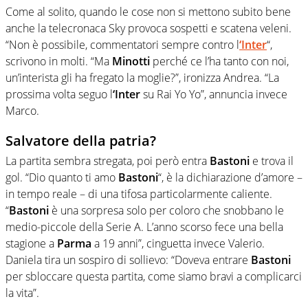
Come al solito, quando le cose non si mettono subito bene
anche la telecronaca Sky provoca sospetti e scatena veleni.
“Non è possibile, commentatori sempre contro l
‘
Inter
“,
scrivono in molti. “Ma
Minotti
perché ce l’ha tanto con noi,
un’interista gli ha fregato la moglie?”, ironizza Andrea. “La
prossima volta seguo l
‘Inter
su Rai Yo Yo”, annuncia invece
Marco.
Salvatore della patria?
La partita sembra stregata, poi però entra
Bastoni
e trova il
gol. “Dio quanto ti amo
Bastoni
“, è la dichiarazione d’amore –
in tempo reale – di una tifosa particolarmente caliente.
“
Bastoni
è una sorpresa solo per coloro che snobbano le
medio-piccole della Serie A. L’anno scorso fece una bella
stagione a
Parma
a 19 anni”, cinguetta invece Valerio.
Daniela tira un sospiro di sollievo: “Doveva entrare
Bastoni
per sbloccare questa partita, come siamo bravi a complicarci
la vita”.