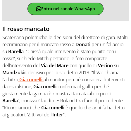
Entra nel canale WhatsApp
Il rosso mancato
Scatenano polemiche le decisioni del direttore di gara. Molti
recriminano per il mancato rosso a
Donati
per un fallaccio
su
Barella
. “Chissà quale intervento è stato punito con il
rosso”, si chiede Mitch postando le foto comparate
dell’intervento del
Via del Mare
con quello di
Vecino
su
Mandzukic
decisivo per lo scudetto 2018. “Il Var chiama
l’arbitro
Giacomelli
al monitor perché considera l’intervento
da espulsione,
Giacomelli
conferma il giallo perché
giustamente la gamba è rimasta attaccata al corpo di
Barella
“, ironizza Claudio. E Roland tira fuori il precedente:
“Ricordiamoci che
Giacomelli
è quello che anni fa ha detto
ai giocatori: ‘Zitti voi dell’
Inter
‘”.