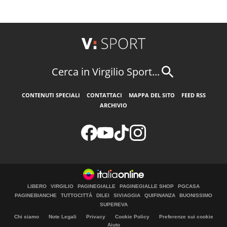
Cerca in Virgilio Sport...
CONTENUTI SPECIALI
CONTATTACI
MAPPA DEL SITO
FEED RSS
ARCHIVIO
LIBERO
VIRGILIO
PAGINEGIALLE
PAGINEGIALLE SHOP
PGCASA
PAGINEBIANCHE
TUTTOCITTÀ
DILEI
SIVIAGGIA
QUIFINANZA
BUONISSIMO
SUPEREVA
Chi siamo
Note Legali
Privacy
Cookie Policy
Preferenze sui cookie
Aiuto