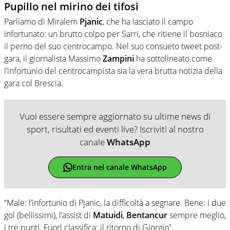
Pupillo nel mirino dei tifosi
Parliamo di Miralem
Pjanic
, che ha lasciato il campo
infortunato: un brutto colpo per Sarri, che ritiene il bosniaco
il perno del suo centrocampo. Nel suo consueto tweet post-
gara, il giornalista Massimo
Zampini
ha sottolineato come
l’infortunio del centrocampista sia la vera brutta notizia della
gara col Brescia.
Vuoi essere sempre aggiornato su ultime news di
sport, risultati ed eventi live? Iscriviti al nostro
canale
WhatsApp
Entra nel canale WhatsApp
“Male: l’infortunio di Pjanic, la difficoltà a segnare. Bene: i due
gol (bellissimi), l’assist di
Matuidi
,
Bentancur
sempre meglio,
i tre punti. Fuori classifica: il ritorno di Giorgio”.