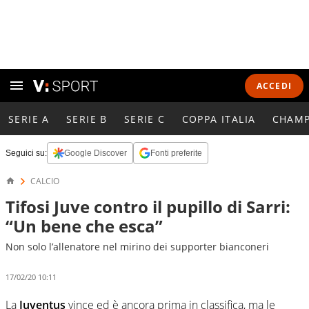
ACCEDI
SERIE A
SERIE B
SERIE C
COPPA ITALIA
CHAMP
Seguici su:
Google Discover
Fonti preferite
CALCIO
Tifosi Juve contro il pupillo di Sarri:
“Un bene che esca”
Non solo l’allenatore nel mirino dei supporter bianconeri
17/02/20 10:11
La
Juventus
vince ed è ancora prima in classifica, ma le