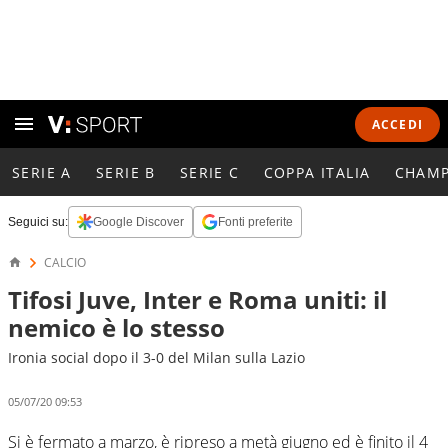
ACCEDI
SERIE A
SERIE B
SERIE C
COPPA ITALIA
CHAMP
Seguici su:
Google Discover
Fonti preferite
CALCIO
Tifosi Juve, Inter e Roma uniti: il
nemico è lo stesso
Ironia social dopo il 3-0 del Milan sulla Lazio
05/07/20 09:53
Si è fermato a marzo, è ripreso a metà giugno ed è finito il 4