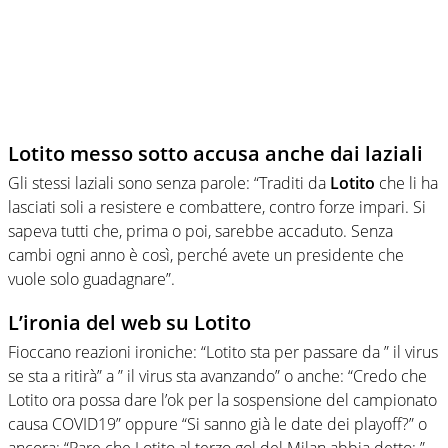
Lotito messo sotto accusa anche dai laziali
Gli stessi laziali sono senza parole: “Traditi da
Lotito
che li ha
lasciati soli a resistere e combattere, contro forze impari. Si
sapeva tutti che, prima o poi, sarebbe accaduto. Senza
cambi ogni anno è così, perché avete un presidente che
vuole solo guadagnare”.
L’ironia del web su Lotito
Fioccano reazioni ironiche: “Lotito sta per passare da ” il virus
se sta a ritirà” a ” il virus sta avanzando” o anche: “Credo che
Lotito ora possa dare l’ok per la sospensione del campionato
causa COVID19” oppure “Si sanno già le date dei playoff?” o
ancora: “Pare che Lotito al terzo gol del Milan abbia detto: ”