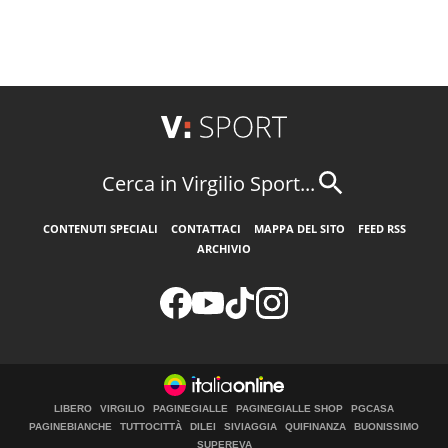
Cerca in Virgilio Sport...
CONTENUTI SPECIALI
CONTATTACI
MAPPA DEL SITO
FEED RSS
ARCHIVIO
LIBERO
VIRGILIO
PAGINEGIALLE
PAGINEGIALLE SHOP
PGCASA
PAGINEBIANCHE
TUTTOCITTÀ
DILEI
SIVIAGGIA
QUIFINANZA
BUONISSIMO
SUPEREVA