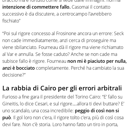
braccio ma è fortuito come si vede dalle immagini: non ha
intenzione di commettere fallo.
Casomai il contatto
successivo è da discutere, a centrocampo l’avrebbero
fischiato”
“Poi sul rigore concesso al Frosinone ancora un errore: Seck
non cade immediatamente, anzi cerca di proseguire ma
viene sbilanciato. Fourneau dà il rigore ma viene richiamato
al Var e annulla. Se fosse caduto? Anche se non cade ma
subisce fallo è rigore. Fourneau
non mi è piaciuto per nulla,
anzi è bocciato
completamente. Perché ha cambiato la sua
decisione?”
La rabbia di Cairo per gli errori arbitrali
Furioso a fine gara il presidente del Torino Cairo: “E’ fallo su
Gineitis, lo dice Cesari, e sul rigore…allora ti devi buttare? E’
uno scandalo, una cosa incredibile:
peggio di così non si
può
. Il gol loro non c’era, il rigore tolto c’era, più di così cosa
devi fare. Non c’è storia. Loro hanno fatto un tiro in porta,