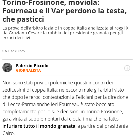
Torino-Frosinone, moviola:
Fourneau e il Var perdono la testa,
che pasticci
La prova dell’arbitro laziale in coppa Italia analizzata ai raggi X
da Graziano Cesari: la rabbia del presidente granata per gli
errori decisivi
03/11/23 06:25
Fabrizio Piccolo
GIORNALISTA
Nella sua carriera ha seguito numerose manifestazioni
sportive e collaborato con agenzie e testate. Esperienza,
Non sono stati privi di polemiche questi incontri dei
competenza, conoscenza e memoria storica. Si occupa
sedicesimi di coppa Italia: ne escono male gli arbitri visto
prevalentemente di calcio
che dopo le feroci contestazioni a Feliciani per la direzione
di Lecce-Parma anche ieri Fourneau è stato bocciato
completamente per le sue decisioni in Torino-Frosinone,
gara vinta ai supplementari dai ciociari ma che ha fatto
infuriare tutto il mondo granata
, a partire dal presidente
Cairo.