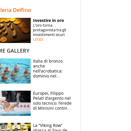
STORIE
lleria Delfino
SPECIALI
Investire in oro
L’oro torna
ESPERTI
protagonista tra gli
investimenti sicuri
LEGGI
CONTATTI
ME GALLERY
Italia di bronzo
anche
nell’acrobatica:
dominio nel
medagliere, ora
tocca a Ceccon, Curti
e compagni
Europei, Filippo
continuare
Pelati d’argento nel
solo tecnico: l’erede
di Minisini continua
a stupire, Los
Angeles è già nel
mirino
La “Viking Row”
sbarca al Tour de