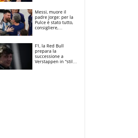
torna Rychlicki
Messi, muore il
padre Jorge: per la
Pulce è stato tutto,
consigliere,
manager, amico e
capofamiglia
F1, la Red Bull
prepara la
successione a
Verstappen in “stile
Antonelli”. Colapinto
derubato, che
attacco all’Italia