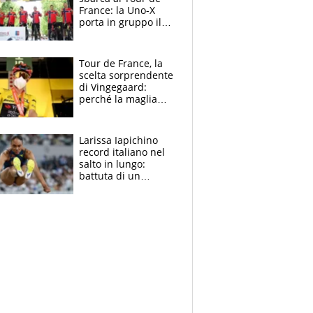
France: la Uno-X
porta in gruppo il
rito della Norvegia
di Haaland e
compagni
Tour de France, la
scelta sorprendente
di Vingegaard:
perché la maglia
gialla indossa la
mascherina, il
rischio da evitare
Larissa Iapichino
record italiano nel
salto in lungo:
battuta di un
centimetro mamma
Fiona May