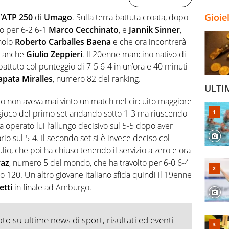
Gioie
’
ATP 250
di
Umago
. Sulla terra battuta croata, dopo
to per 6-2 6-1
Marco Cecchinato
, e
Jannik Sinner
,
gnolo
Roberto Carballes Baena
e che ora incontrerà
ta anche
Giulio Zeppieri
. Il 20enne mancino nativo di
ttuto col punteggio di 7-5 6-4 in un’ora e 40 minuti
pata Miralles
, numero 82 del ranking.
ULTI
eo non aveva mai vinto un match nel circuito maggiore
 gioco del primo set andando sotto 1-3 ma riuscendo
operato lui l’allungo decisivo sul 5-5 dopo aver
rio sul 5-4. Il secondo set si è invece deciso col
io, che poi ha chiuso tenendo il servizio a zero e ora
raz
, numero 5 del mondo, che ha travolto per 6-0 6-4
o 120. Un altro giovane italiano sfida quindi il 19enne
tti
in finale ad Amburgo.
o su ultime news di sport, risultati ed eventi