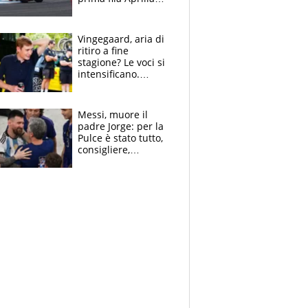
cerca il colpaccio
Vingegaard, aria di
ritiro a fine
stagione? Le voci si
intensificano.
Pogacar, niente
Sanremo nel 2027:
vuole la Roubaix
Messi, muore il
padre Jorge: per la
Pulce è stato tutto,
consigliere,
manager, amico e
capofamiglia