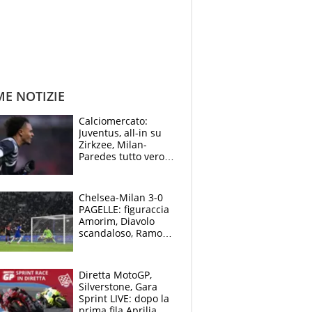
ME NOTIZIE
Calciomercato:
Juventus, all-in su
Zirkzee, Milan-
Paredes tutto vero,
Lukaku lascia il
Napoli
Chelsea-Milan 3-0
PAGELLE: figuraccia
Amorim, Diavolo
scandaloso, Ramos
già rimandato
Diretta MotoGP,
Silverstone, Gara
Sprint LIVE: dopo la
prima fila Aprilia