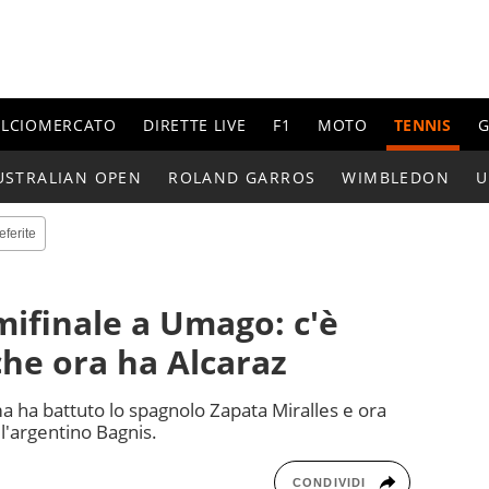
ALCIOMERCATO
DIRETTE LIVE
F1
MOTO
TENNIS
G
USTRALIAN OPEN
ROLAND GARROS
WIMBLEDON
U
eferite
emifinale a Umago: c'è
che ora ha Alcaraz
 ha battuto lo spagnolo Zapata Miralles e ora
 l'argentino Bagnis.
CONDIVIDI