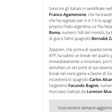
Sono tre gli italiani in semifinale nell
Franco Agamenone
, che ha travol
che ha regolato per 6-4 7-6 lo spa
proprio l’italo-argentino, ce l’ha fat
Roma
, numero 168 del mondo, ha ba
di gioco l’altro spagnolo
Bernabé Za
Zeppieri, che prima di questo torn
ATP, ha subito un break nel quarto
immediatamente a rimontare, poi ha 
annullato un set point al suo avversa
break nel nono game a favore di Giul
incontrerà lo spagnolo
Carlos Alca
l’argentino
Facundo Bagnis
, numer
murciano, battuto da
Lorenzo Muse
Vuoi essere sempre aggiornat