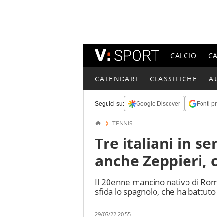
CALCIO
C
CALENDARI
CLASSIFICHE
A
Seguici su:
Google Discover
Fonti pr
TENNIS
Tre italiani in s
anche Zeppieri, 
Il 20enne mancino nativo di Roma
sfida lo spagnolo, che ha battuto
29/07/22 20:55