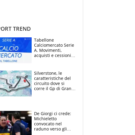
ORT TREND
Tabellone
Calciomercato Serie
A. Movimenti,
acquisti e cessioni:
estate 2026-27
Silverstone, le
caratteristiche del
circuito dove si
corre il Gp di Gran
Bretagna del
Motomondiale
De Giorgi ci crede:
Michieletto
convocato nel
raduno verso gli
Europei. A sorpresa