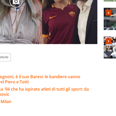
eferite
ognoni, è il suo Baresi: le bandiere vanno
el Piero e Totti
'94 che ha ispirato atleti di tutti gli sport: da
kovic
 Milan