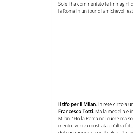
Soleil ha commentato le immagini di u
la Roma in un tour di amichevoli est
Il tifo per il Milan
. In rete circola u
Francesco Totti
. Ma la modella e in
Milan. “Ho la Roma nel cuore ma son
mentre veniva mostrata un’altra foto,
del suo rapporto con il calcio: “Io