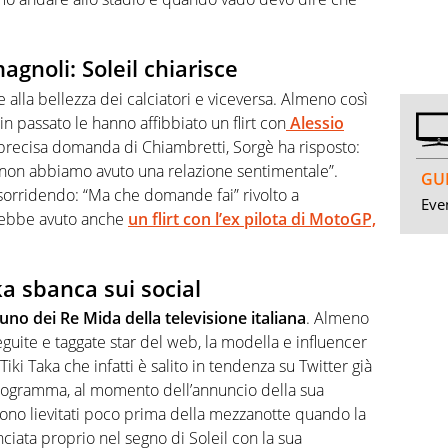
agnoli: Soleil chiarisce
 alla bellezza dei calciatori e viceversa. Almeno così
n passato le hanno affibbiato un flirt con
Alessio
 precisa domanda di Chiambretti, Sorgè ha risposto:
non abbiamo avuto una relazione sentimentale”.
GUI
sorridendo: “Ma che domande fai” rivolto a
Even
vrebbe avuto anche
un flirt con l’ex pilota di MotoGP,
ka sbanca sui social
 uno dei Re Mida della televisione italiana
. Almeno
 seguite e taggate star del web, la modella e influencer
 Tiki Taka che infatti è salito in tendenza su Twitter già
 programma, al momento dell’annuncio della sua
 sono lievitati poco prima della mezzanotte quando la
ciata proprio nel segno di Soleil con la sua