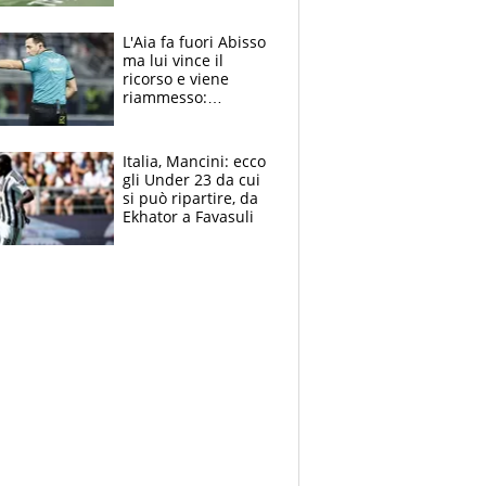
colpa della tosse
L'Aia fa fuori Abisso
ma lui vince il
ricorso e viene
riammesso:
continua momento
nero per gli arbitri
Italia, Mancini: ecco
gli Under 23 da cui
si può ripartire, da
Ekhator a Favasuli