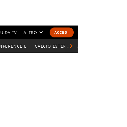
UIDA TV
ALTRO
ACCEDI
NFERENCE L.
CALENDARI E CLASSIFICHE
CALCIO ESTERO
SUPERCOPPA ITALIAN
ALTRI SPORT
MONDIALI 2026
OLIMPIADI
GOSSIP
LIFESTYLE