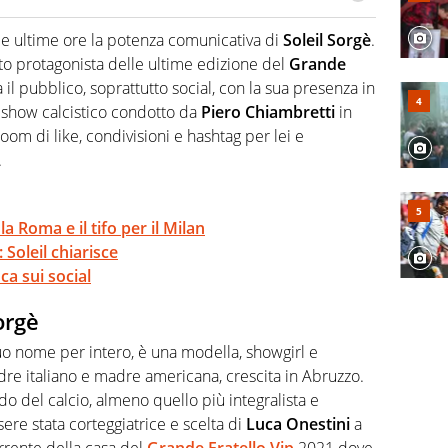
do si accendono i motori, lui sgasa, impenna, derapa. E
podio
le ultime ore la potenza comunicativa di
Soleil Sorgè
.
to protagonista delle ultime edizione del
Grande
 il pubblico, soprattutto social, con la sua presenza in
lk show calcistico condotto da
Piero Chiambretti
in
oom di like, condivisioni e hashtag per lei e
.
la Roma e il tifo per il Milan
 Soleil chiarisce
ca sui social
orgè
suo nome per intero, è una modella, showgirl e
dre italiano e madre americana, crescita in Abruzzo.
ndo del calcio, almeno quello più integralista e
sere stata corteggiatrice e scelta di
Luca Onestini
a
rente della casa del
Grande Fratello Vip
2021 dove