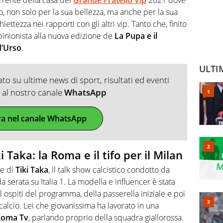
, non solo per la sua bellezza, ma anche per la sua
hiettezza nei rapporti con gli altri vip. Tanto che, finito
opinionista alla nuova edizione de
La Pupa e il
d’Urso
.
ULTI
o su ultime news di sport, risultati ed eventi
ti al nostro canale
WhatsApp
ra nel canale WhatsApp
i Taka: la Roma e il tifo per il Milan
e di
Tiki Taka
, il talk show calcistico condotto da
 serata su Italia 1. La modella e influencer è stata
l ospiti del programma, della passerella iniziale e poi
calcio. Lei che giovanissima ha lavorato in una
Roma Tv
, parlando proprio della squadra giallorossa.