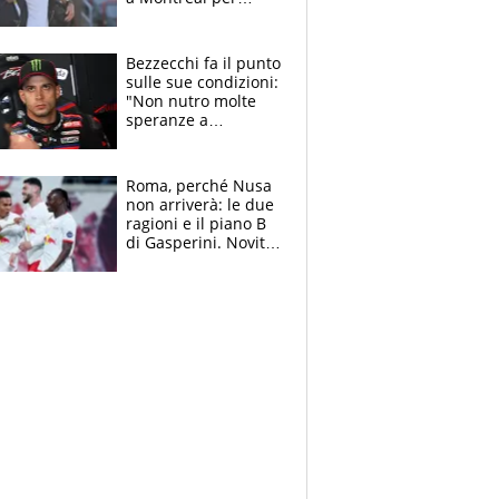
Musetti, Jodar e
Fonseca. Sascha
attacca le palline
Bezzecchi fa il punto
sulle sue condizioni:
"Non nutro molte
speranze a
Silverstone". Ma
promette battaglia
da Aragon
Roma, perché Nusa
non arriverà: le due
ragioni e il piano B
di Gasperini. Novità
su Pellegrini e
Cacciamani