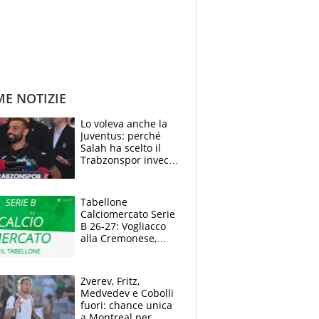
ME NOTIZIE
Lo voleva anche la
Juventus: perché
Salah ha scelto il
Trabzonspor invece
di un top club
Tabellone
Calciomercato Serie
B 26-27: Vogliacco
alla Cremonese,
Strefezza ufficiale al
Palermo
Zverev, Fritz,
Medvedev e Cobolli
fuori: chance unica
a Montreal per