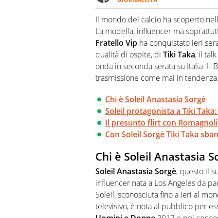
Giornalista multimediale. Quan
spesso e volentieri finisce sul 
Il mondo del calcio ha scoperto nel
La modella, influencer ma soprattut
Fratello Vip
ha conquistato ieri sera
qualità di ospite, di
Tiki Taka
, il ta
onda in seconda serata su Italia 1. B
trasmissione come mai in tendenza
Chi è Soleil Anastasia Sorgè
Soleil protagonista a Tiki Taka: 
Il presunto flirt con Romagnoli:
Con Soleil Sorgè Tiki Taka sban
Chi è Soleil Anastasia S
Soleil Anastasia Sorgè
, questo il 
influencer nata a Los Angeles da pa
Soleil, sconosciuta fino a ieri al mo
televisivo, è nota al pubblico per es
Uomini e Donne
2017 e poi concor