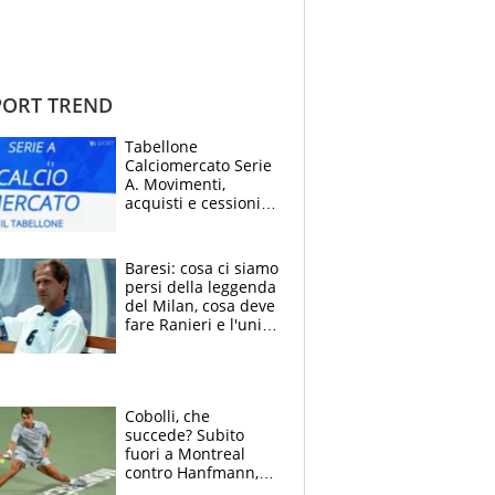
ORT TREND
Tabellone
Calciomercato Serie
A. Movimenti,
acquisti e cessioni:
estate 2026-27
Baresi: cosa ci siamo
persi della leggenda
del Milan, cosa deve
fare Ranieri e l'unico
neo di una carriera
immacolata
Cobolli, che
succede? Subito
fuori a Montreal
contro Hanfmann,
per Flavio è tutta