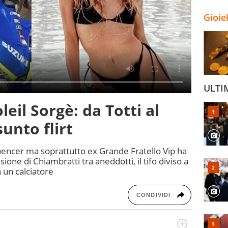
Gioie
ULTI
leil Sorgè: da Totti al
unto flirt
uencer ma soprattutto ex Grande Fratello Vip ha
sione di Chiambratti tra aneddotti, il tifo diviso a
 un calciatore
CONDIVIDI