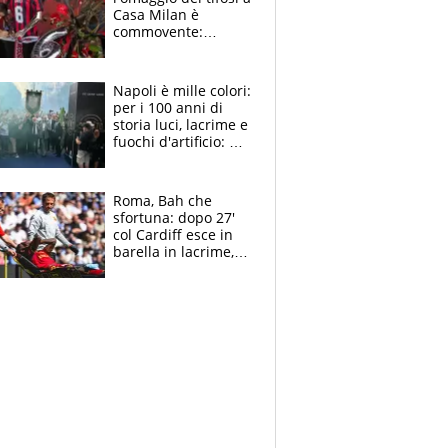
Casa Milan è
commovente:
maglie, bandiere,
sciarpe, lacrime e
bigliettini
Napoli è mille colori:
per i 100 anni di
storia luci, lacrime e
fuochi d'artificio: De
Laurentiis salta al
coro anti-Juve
Roma, Bah che
sfortuna: dopo 27'
col Cardiff esce in
barella in lacrime,
Dybala rigore da
schiaffi, i giallorossi
prendono 3 gol in
45'