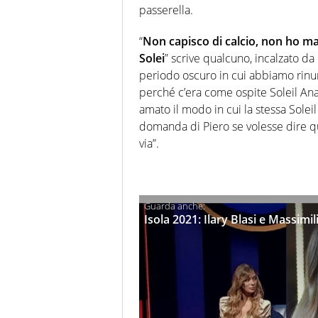
passerella.
“
Non capisco di calcio, non ho ma
Solei
” scrive qualcuno, incalzato d
periodo oscuro in cui abbiamo rinunc
perché c’era come ospite Soleil Anas
amato il modo in cui la stessa Soleil
domanda di Piero se volesse dire qu
via”.
Isola 2021: Ilary Blasi e Massimi