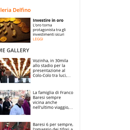
STORIE
lleria Delfino
SPECIALI
Investire in oro
L’oro torna
ESPERTI
protagonista tra gli
investimenti sicuri
LEGGI
CONTATTI
ME GALLERY
Vozinha, in 30mila
allo stadio per la
presentazione al
Colo-Colo tra luci,
spettacolo, elicotteri
e paracadutisti
La famiglia di Franco
Baresi sempre
vicina anche
nell'ultimo viaggio,
la moglie Maura, i
figli e i suoi cari
circondati
Baresi 6 per sempre,
dall'affetto dei tifosi
l'omaggio dei tifosi a