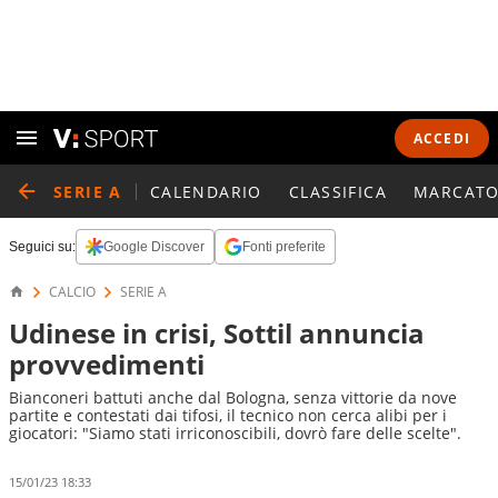
ACCEDI
SERIE A
CALENDARIO
CLASSIFICA
MARCATO
Seguici su:
Google Discover
Fonti preferite
CALCIO
SERIE A
Udinese in crisi, Sottil annuncia
provvedimenti
Bianconeri battuti anche dal Bologna, senza vittorie da nove
partite e contestati dai tifosi, il tecnico non cerca alibi per i
giocatori: "Siamo stati irriconoscibili, dovrò fare delle scelte".
15/01/23 18:33