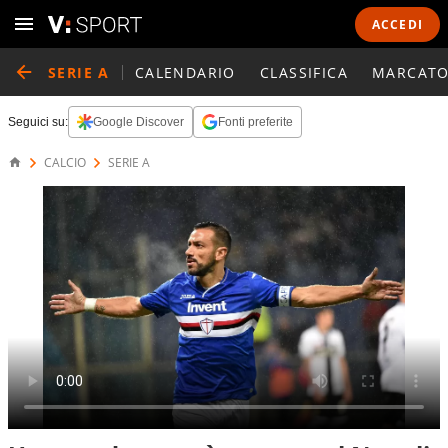
ACCEDI
SERIE A
CALENDARIO
CLASSIFICA
MARCATO
Seguici su:
Google Discover
Fonti preferite
CALCIO
SERIE A