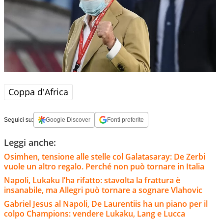
Coppa d'Africa
Seguici su:
Google Discover
Fonti preferite
Leggi anche:
Osimhen, tensione alle stelle col Galatasaray: De Zerbi
vuole un altro regalo. Perché non può tornare in Italia
Napoli, Lukaku l’ha rifatto: stavolta la frattura è
insanabile, ma Allegri può tornare a sognare Vlahovic
Gabriel Jesus al Napoli, De Laurentiis ha un piano per il
colpo Champions: vendere Lukaku, Lang e Lucca