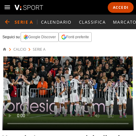
ACCEDI
SERIE A
CALENDARIO
CLASSIFICA
MARCATO
Seguici su:
Google Discover
Fonti preferite
CALCIO
SERIE A