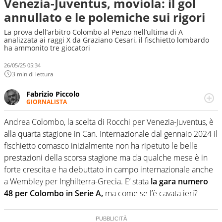
Venezia-Juventus, moviola: il gol
annullato e le polemiche sui rigori
La prova dell’arbitro Colombo al Penzo nell’ultima di A
analizzata ai raggi X da Graziano Cesari, il fischietto lombardo
ha ammonito tre giocatori
26/05/25 05:34
3 min di lettura
Fabrizio Piccolo
GIORNALISTA
Nella sua carriera ha seguito numerose manifestazioni
sportive e collaborato con agenzie e testate. Esperienza,
Andrea Colombo, la scelta di Rocchi per Venezia-Juventus, è
competenza, conoscenza e memoria storica. Si occupa
alla quarta stagione in Can. Internazionale dal gennaio 2024 il
prevalentemente di calcio
fischietto comasco inizialmente non ha ripetuto le belle
prestazioni della scorsa stagione ma da qualche mese è in
forte crescita e ha debuttato in campo internazionale anche
a Wembley per Inghilterra-Grecia. E’ stata
la gara numero
48 per Colombo in Serie A,
ma come se l’è cavata ieri?