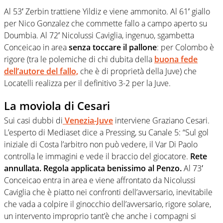
Al 53′ Zerbin trattiene Yildiz e viene ammonito. Al 61′ giallo
per Nico Gonzalez che commette fallo a campo aperto su
Doumbia. Al 72′ Nicolussi Caviglia, ingenuo, sgambetta
Conceicao in area
senza toccare il pallone
: per Colombo è
rigore (tra le polemiche di chi dubita della
buona fede
dell’autore del fallo,
che è di proprietà della Juve) che
Locatelli realizza per il definitivo 3-2 per la Juve.
La moviola di Cesari
Sui casi dubbi di
Venezia-Juve
interviene Graziano Cesari.
L’esperto di Mediaset dice a Pressing, su Canale 5: “Sul gol
iniziale di Costa l’arbitro non può vedere, il Var Di Paolo
controlla le immagini e vede il braccio del giocatore.
Rete
annullata. Regola applicata benissimo al Penzo.
Al 73′
Conceicao entra in area e viene affrontato da Nicolussi
Caviglia che è piatto nei confronti dell’avversario, inevitabile
che vada a colpire il ginocchio dell’avversario, rigore solare,
un intervento improprio tant’è che anche i compagni si