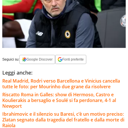
Seguici su:
Google Discover
Fonti preferite
Leggi anche:
Real Madrid, Rodri verso Barcellona e Vinicius cancella
tutte le foto: per Mourinho due grane da risolvere
Riscatto Roma in Galles: show di Hermoso, Castro e
Koulierakis a bersaglio e Soulé si fa perdonare, 4-1 al
Newport
Ibrahimovic e il silenzio su Baresi, c’è un motivo preciso:
Zlatan segnato dalla tragedia del fratello e dalla morte di
Raiola