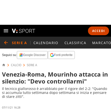
ACCEDI
SERIE A
CALENDARIO
CLASSIFICA
MARCATO
Seguici su:
Google Discover
Fonti preferite
CALCIO
SERIE A
Venezia-Roma, Mourinho attacca in
silenzio: "Devo controllarmi"
Il tecnico giallorosso è arrabbiato per il rigore del 2-2: "Quando
si accumula tutto settimana dopo settimana si inizia e pensare
di stare zitti".
07/11/21 16:28